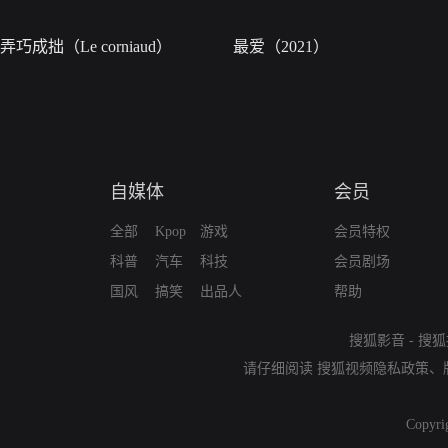
弄巧成拙（Le corniaud）
最爱（2021）
自媒体
会员
全部
Kpop
游戏
会员特权
科普
汽车
科技
会员剧场
国风
搞笑
出品人
帮助
搜狐影音
-
搜狐
请仔细阅读
搜狐视频隐私政策
、
Copyri