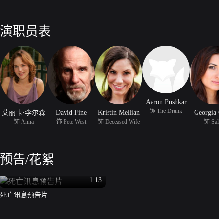
演职员表
Aaron Pushkar
饰 The Drunk
艾丽卡·李尔森
David Fine
Kristin Mellian
Georgia 
饰 Anna
饰 Pete West
饰 Deceased Wife
饰 Sal
预告/花絮
1:13
死亡讯息预告片