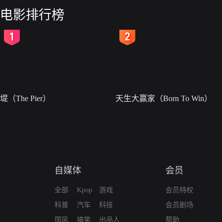
电影排行榜
2
3
堤（The Pier）
天生大赢家（Born To Win）
自媒体
会员
全部
Kpop
游戏
会员特权
科普
汽车
科技
会员剧场
国风
搞笑
出品人
帮助