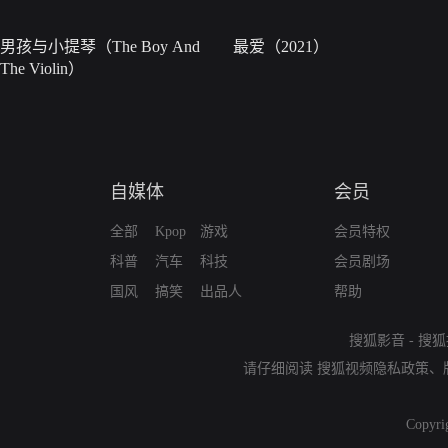
男孩与小提琴（The Boy And
最爱（2021）
The Violin）
自媒体
会员
全部
Kpop
游戏
会员特权
科普
汽车
科技
会员剧场
国风
搞笑
出品人
帮助
搜狐影音
-
搜狐
请仔细阅读
搜狐视频隐私政策
、
Copyri