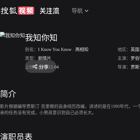
导航
我知你知
别名：
I Know You Know
/
两相知
地区：
英国
类型：
剧情片
主演：
罗伯
分享
上映：
2009-12-04
导演：
贾斯
简介
影片根据编导贾斯汀·克里根的自身经历改编，讲述的是在1980年代，
亲的任务没有完成，小男孩意识到自己必须长大。
演职员表