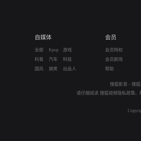
自媒体
会员
全部
Kpop
游戏
会员特权
科普
汽车
科技
会员剧场
国风
搞笑
出品人
帮助
搜狐影音
-
搜狐
请仔细阅读
搜狐视频隐私政策
、
Copyri