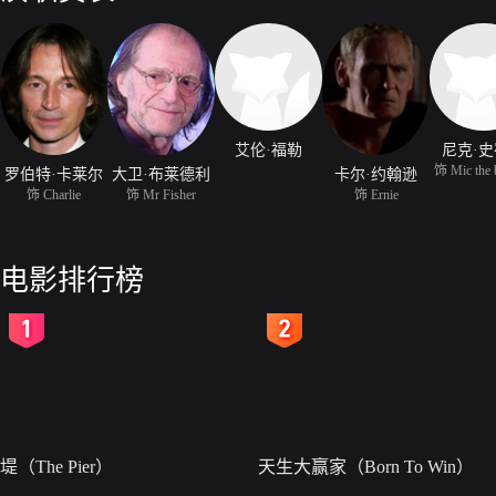
艾伦·福勒
尼克·
饰 Mic the
罗伯特·卡莱尔
大卫·布莱德利
卡尔·约翰逊
饰 Charlie
饰 Mr Fisher
饰 Ernie
电影排行榜
2
3
堤（The Pier）
天生大赢家（Born To Win）