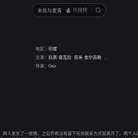
地区：
印度
主演：
玖熹·查瓦拉
吉米·舍尔吉勒
Sudarshna Bhatnag
导演：
Onir
，两人发生了一夜情，之后乔希没有留下任何联系方式就离开了。两个人