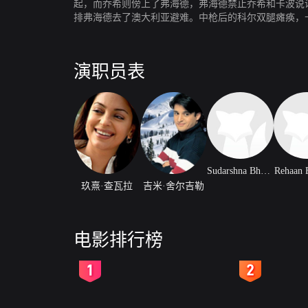
起，而乔希则傍上了弗海德，弗海德禁止乔希和卡波说
排弗海德去了澳大利亚避难。中枪后的科尔双腿瘫痪，
人的帮助下被保释出来，他去找了科尔和乔希，结果证
演职员表
Sudarshna Bhatnagar
Rehaan 
玖熹·查瓦拉
吉米·舍尔吉勒
电影排行榜
2
3