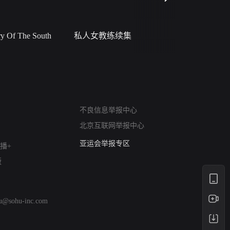
 Of The South
私人女教练续集
小二黑结
网络暴力有害信息举报
不良信息举报中心
12318 文化市场举报
北京互联网举报中心
算法推荐专项举报
亚运会举报专区
播+
涉历史虚无举报
版
网络谣言信息专项
涉政举报入口
涉未成年人举报
hu@sohu-inc.com
清朗自媒体乱象举报
涉民族宗教有害信息举报