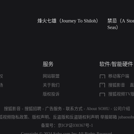
烽火七雄（Journey To Shiloh）
禁忌（A Story
Seas）
服务
软件/智能硬件
权
网站联盟
移动客户端
场
关于我们
搜狐影音
直
版权投诉
搜狐视频TV
搜狐影音
-
搜狐招聘
-
广告服务
-
联系方式
-
About SOHU
-
公司介绍
狐视频隐私政策
、
版权声明
、
反盗版和反盗链权利声明
举报邮箱
jubaoso
备案号：
京ICP证030367号-1
Copyright © 2024 Sohu.com Inc.All Rights Reserved.