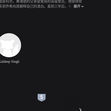
朋友科尔。弗海德的父亲是警局的高级官员，他很快安
展开
系到乔希向其解释自己的清白。直到三年后，卡波在别
Kuldeep Singh
6
7