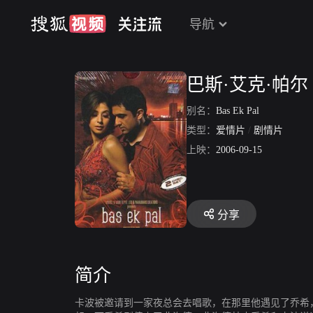
导航
巴斯·艾克·帕尔
别名：
Bas Ek Pal
类型：
爱情片
/
剧情片
上映：
2006-09-15
分享
简介
卡波被邀请到一家夜总会去唱歌，在那里他遇见了乔希