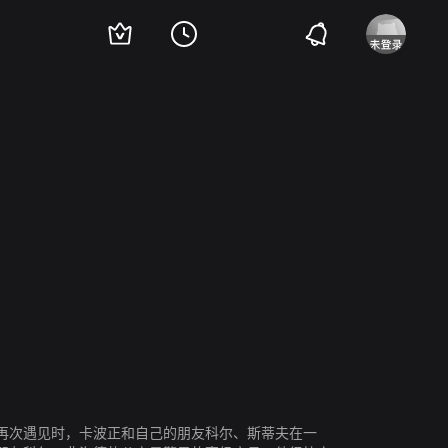
ar
Rehaan Engineer
Purab Kohli
乌尔米拉·马东卡
Yashpal Sharma
桑贾伊
再次遇见时，卡波正和自己的朋友科尔、斯蒂夫在一