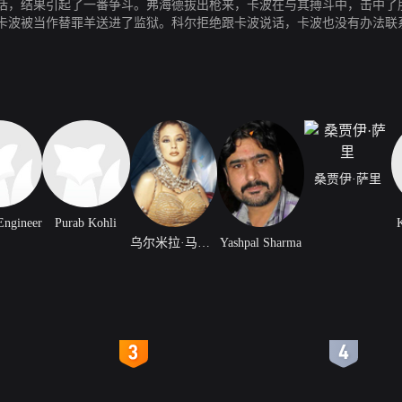
话，结果引起了一番争斗。弗海德拔出枪来，卡波在与其搏斗中，击中了
卡波被当作替罪羊送进了监狱。科尔拒绝跟卡波说话，卡波也没有办法联
明，原来当初发生的一切是早已设计好的陷阱……
桑贾伊·萨里
Engineer
Purab Kohli
乌尔米拉·马东卡
Yashpal Sharma
4
5