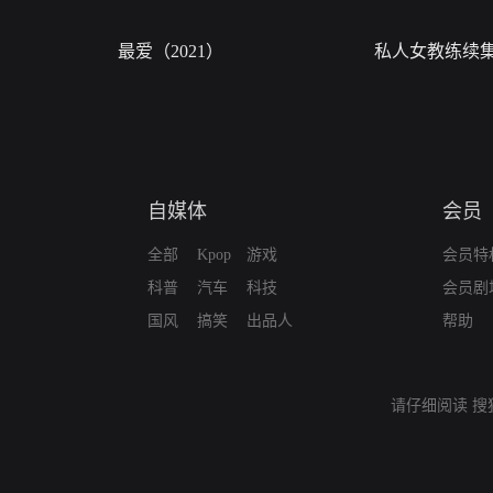
最爱（2021）
私人女教练续
自媒体
会员
全部
Kpop
游戏
会员特
科普
汽车
科技
会员剧
国风
搞笑
出品人
帮助
请仔细阅读
搜