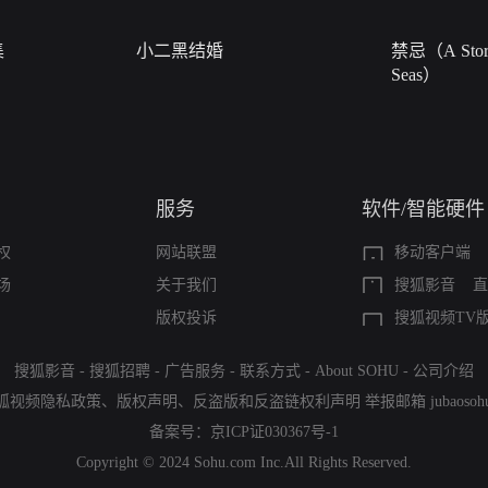
集
小二黑结婚
禁忌（A Story
Seas）
服务
软件/智能硬件
权
网站联盟
移动客户端
场
关于我们
搜狐影音
直
版权投诉
搜狐视频TV
搜狐影音
-
搜狐招聘
-
广告服务
-
联系方式
-
About SOHU
-
公司介绍
狐视频隐私政策
、
版权声明
、
反盗版和反盗链权利声明
举报邮箱
jubaoso
备案号：
京ICP证030367号-1
Copyright © 2024 Sohu.com Inc.All Rights Reserved.