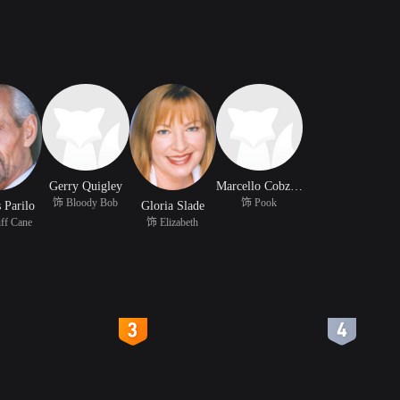
Gerry Quigley
Marcello Cobzarju
饰 Bloody Bob
饰 Pook
 Parilo
Gloria Slade
ff Cane
饰 Elizabeth
4
5