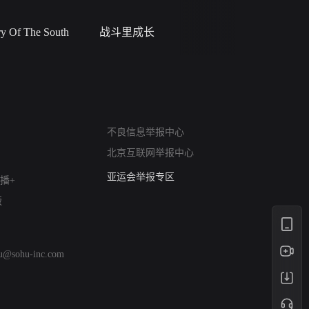
 Of The South
战斗里成长
蝎尾谋杀案（L
scorpione
网络暴力有害信息举报
不良信息举报中心
12318 文化市场举报
北京互联网举报中心
算法推荐专项举报
亚运会举报专区
播+
涉历史虚无举报
版
网络谣言信息专项
涉政举报入口
涉未成年人举报
hu@sohu-inc.com
清朗自媒体乱象举报
涉民族宗教有害信息举报
清朗·生活服务类内容举报