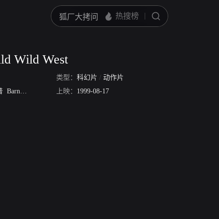
ild Wild West
类型：
科幻片
/
动作片
普
Barna Moricz
Markus Parilo
上映：
1999-08-17
Gerry Quigley
Gloria Slade
Marcello Cobza