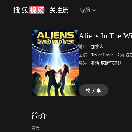
导航
Aliens In The W
地区：
加拿大
主演：
Taylor Locke
卡莉·波
导演：
乔治·厄斯楚班默
分享
简介
暂无