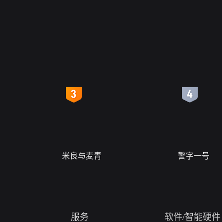
4
5
米良与麦青
警字一号
服务
软件/智能硬件