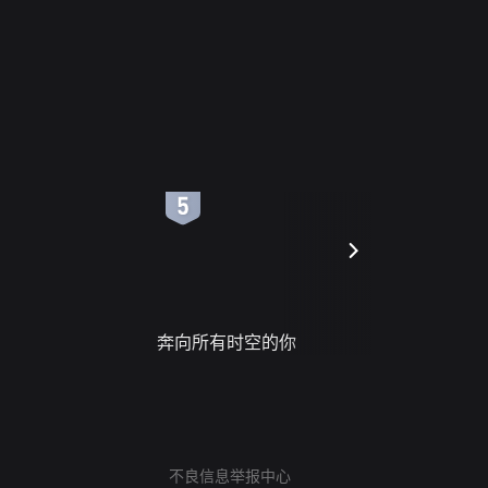
6
7
奔向所有时空的你
进错门的
网络暴力有害信息举报
12318 文化市场举报
不良信息举报中心