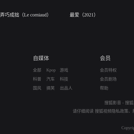
弄巧成拙（Le corniaud）
最爱（2021）
自媒体
会员
全部
Kpop
游戏
会员特权
科普
汽车
科技
会员剧场
国风
搞笑
出品人
帮助
搜狐影音
-
搜狐
请仔细阅读
搜狐视频隐私政策
、
Copyri