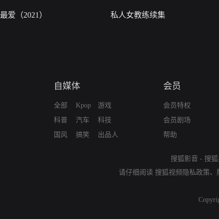
最爱（2021）
私人女教练续集
自媒体
会员
全部
Kpop
游戏
会员特权
科普
汽车
科技
会员剧场
国风
搞笑
出品人
帮助
搜狐影音
-
搜狐
请仔细阅读
搜狐视频隐私政策
、
Copyri