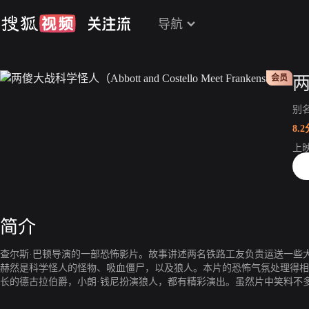
导航
会员
别
8.2
上
片
简介
查尔斯·巴顿导演的一部恐怖影片。故事讲述两名铁路工友负责运送一些
赫然是科学怪人的怪物、吸血僵尸，以及狼人。本片的恐怖气氛处理得相
长的德古拉伯爵，小朗·钱尼扮演狼人，都有精彩演出。虽然片中笑料不
的一部。