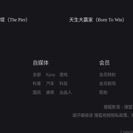
堤（The Pier）
天生大赢家（Born To Win）
自媒体
会员
全部
Kpop
游戏
会员特权
科普
汽车
科技
会员剧场
国风
搞笑
出品人
帮助
搜狐影音
-
搜狐
请仔细阅读
搜狐视频隐私政策
、
Copyri