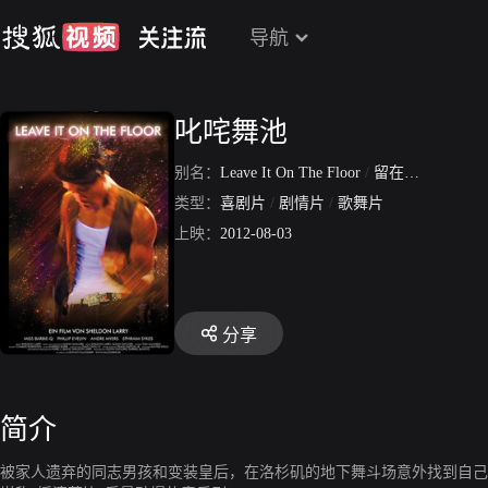
导航
叱咤舞池
别名：
Leave It On The Floor
/
留在地板上
类型：
喜剧片
/
剧情片
/
歌舞片
上映：
2012-08-03
分享
简介
被家人遗弃的同志男孩和变装皇后，在洛杉矶的地下舞斗场意外找到自己