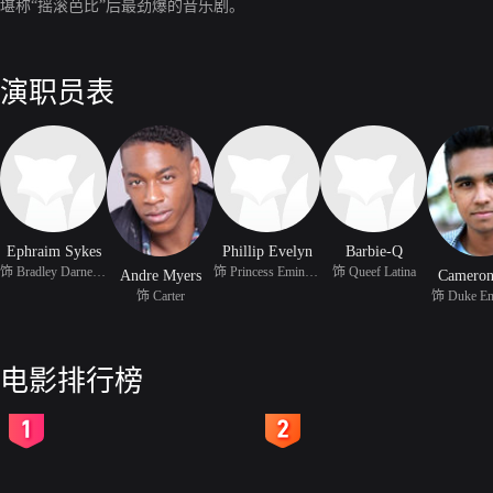
堪称“摇滚芭比”后最劲爆的音乐剧。
演职员表
Ephraim Sykes
Phillip Evelyn
Barbie-Q
饰 Bradley Darnell Lyle
饰 Princess Eminence
饰 Queef Latina
Andre Myers
Cameron
饰 Carter
饰 Duke Em
电影排行榜
2
3