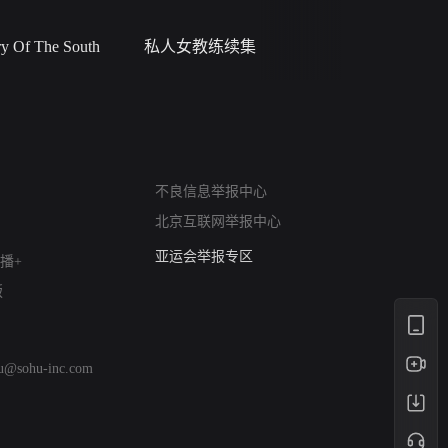
 Of The South
私人女教练续集
小二黑结
网络暴力有害信息举报
不良信息举报中心
12318 文化市场举报
北京互联网举报中心
算法推荐专项举报
亚运会举报专区
播+
涉历史虚无举报
版
网络谣言信息专项
涉政举报入口
涉未成年人举报
hu@sohu-inc.com
清朗自媒体乱象举报
涉民族宗教有害信息举报
清朗·生活服务类内容举报