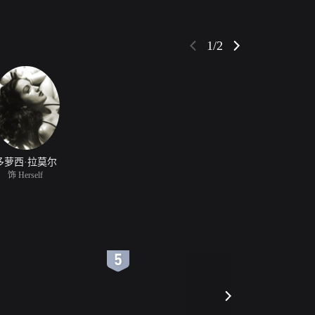
1/2
多萝西·拉莫尔
饰 Herself
6
7