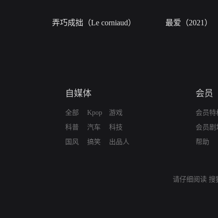
弄巧成拙（Le corniaud）
最爱（2021）
自媒体
会员
全部
Kpop
游戏
会员特
科普
汽车
科技
会员剧
国风
搞笑
出品人
帮助
请仔细阅读
搜