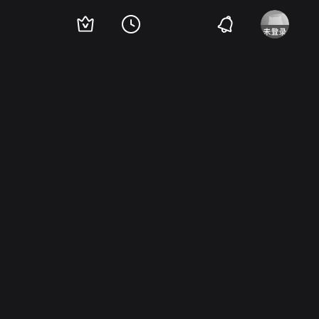
as
Martha Raye
多萝西·拉莫尔
莱娜·霍恩
弗朗西斯·兰福德
Laverne And