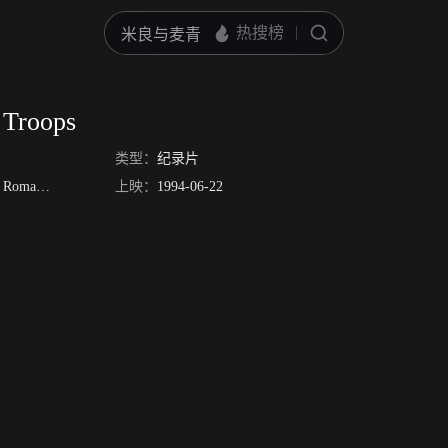
 Troops
类型：
纪录片
Romano
卡洛尔·兰迪斯
上映：
Cass Daley
1994-06-22
狄安娜·德宾
狄娜·肖尔
Patty Thom