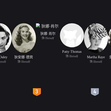
狄娜·肖尔
饰 Herself
Patty Thomas
饰 Herself
Daley
狄安娜·德宾
Martha Raye
rself
饰 Herself
饰 Herself
4
5