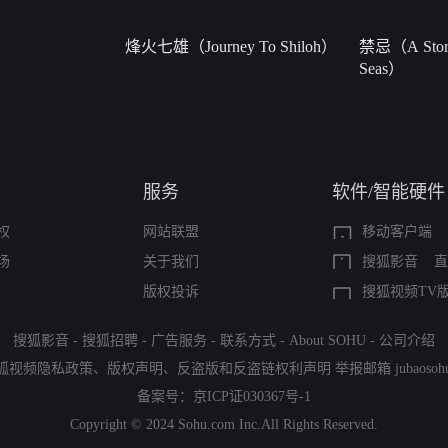
烽火七雄（Journey To Shiloh）
禁忌（A Story
Seas）
服务
软件/智能硬件
权
网站联盟
移动客户端
场
关于我们
搜狐影音
直
版权投诉
搜狐视频TV
搜狐影音
-
搜狐招聘
-
广告服务
-
联系方式
-
About SOHU
-
公司介绍
狐视频隐私政策
、
版权声明
、
反盗版和反盗链权利声明
举报邮箱
jubaoso
备案号：
京ICP证030367号-1
Copyright © 2024 Sohu.com Inc.All Rights Reserved.