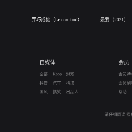
弄巧成拙（Le corniaud）
最爱（2021）
自媒体
会员
全部
Kpop
游戏
会员特
科普
汽车
科技
会员剧
国风
搞笑
出品人
帮助
请仔细阅读
搜