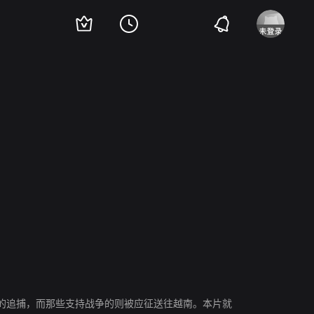
科
佛莱德·威拉特
Sean Nelson
亨利·吉布森
的追捕，而那些支持战争的则被应征送往越南。本片就