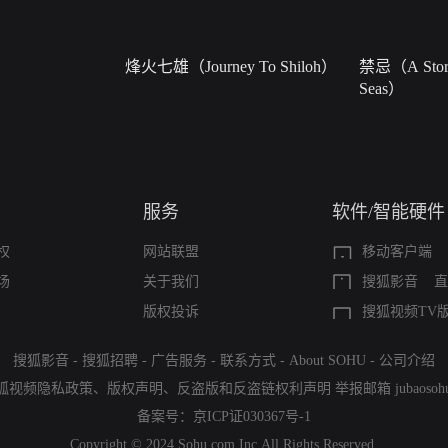
烽火七雄（Journey To Shiloh）
禁忌（A Story
Seas）
服务
软件/智能硬件
权
网站联盟
移动客户端
场
关于我们
搜狐影音
直
版权投诉
搜狐视频TV
搜狐影音
-
搜狐招聘
-
广告服务
-
联系方式
-
About SOHU
-
公司介绍
狐视频隐私政策
、
版权声明
、
反盗版和反盗链权利声明
举报邮箱
jubaoso
备案号：
京ICP证030367号-1
Copyright © 2024 Sohu.com Inc.All Rights Reserved.