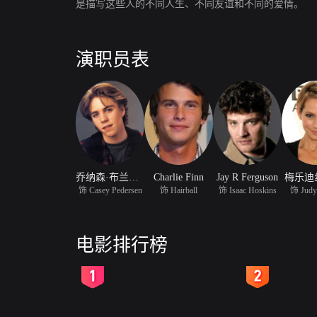
是描写这些人的不同人生、不同友谊和不同的爱情。
演职员表
乔纳森·布兰戴斯
Charlie Finn
Jay R Ferguson
梅乐迪
饰 Casey Pedersen
饰 Hairball
饰 Isaac Hoskins
饰 Judy
电影排行榜
2
3