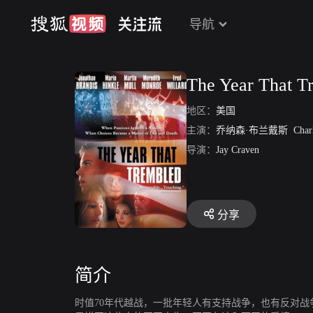
导航
The Year That T
地区：
美国
主演：
乔纳森·布兰戴斯
Charl
导演：
Jay Craven
分享
简介
时值70年代越战，一批年轻人有支持战争，也有反对