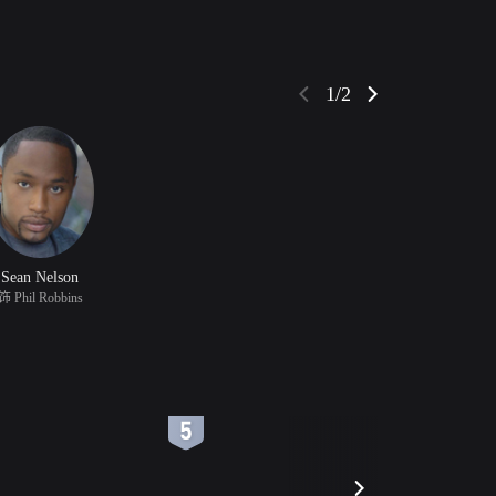
1/2
Sean Nelson
饰 Phil Robbins
6
7