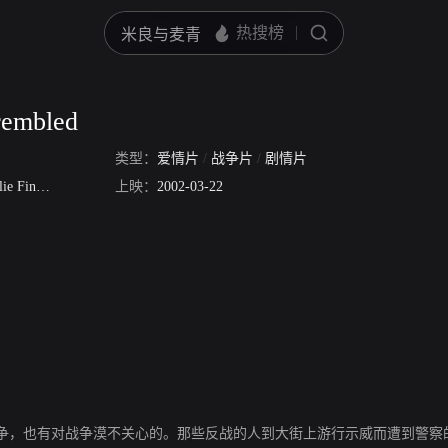
rembled
类型：
爱情片
/
战争片
/
剧情片
ie Finn
Jay R Ferguson
上映：
梅乐迪丝·梦露
2002-03-22
马特·塞林格
Erik Jensen
玛琳·辛
战争，也有对战争漠不关心的。那些反战的人到大街上游行示威而遭到警察