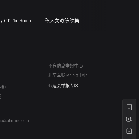
 Of The South
私人女教练续集
小二黑结
网络暴力有害信息举报
不良信息举报中心
12318 文化市场举报
北京互联网举报中心
算法推荐专项举报
亚运会举报专区
播+
涉历史虚无举报
版
网络谣言信息专项
涉政举报入口
涉未成年人举报
hu@sohu-inc.com
清朗自媒体乱象举报
涉民族宗教有害信息举报