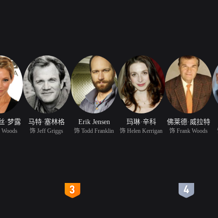
丝·梦露
马特·塞林格
Erik Jensen
玛琳·辛科
佛莱德·威拉特
 Woods
饰 Jeff Griggs
饰 Todd Franklin
饰 Helen Kerrigan
饰 Frank Woods
4
5