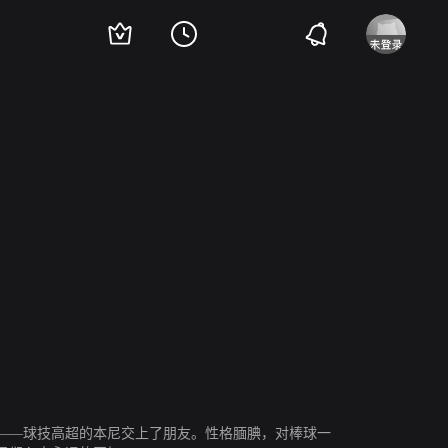
 Leopardi
Marty York
布兰登·昆恩·亚当斯
Grant Gelt
Shane Obedzinski
V
——球技高超的本尼交上了朋友。性格腼腆，对棒球一