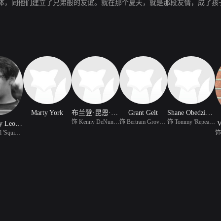
体，同他们建立了兄弟般的友谊。就在那个夏天，就是那段友情，成了孩
Marty York
布兰登·昆恩·亚当斯
Grant Gelt
Shane Obedzinski
饰 Kenny DeNunez (as Br
饰 Bertram Grover Weeks
饰 Tommy 'Repeat' Timmo
Chauncey Leopardi
V
饰 Michael 'Squints' Pa
饰