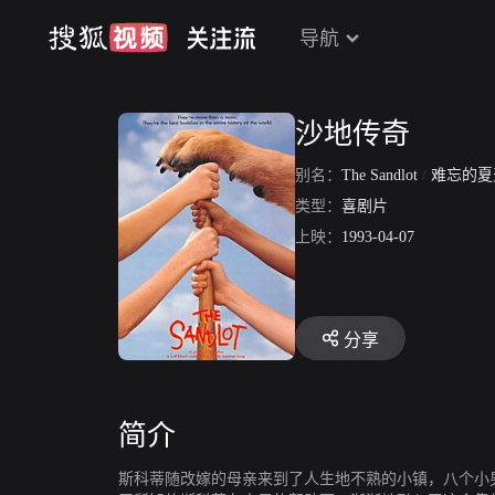
导航
沙地传奇
别名：
The Sandlot
/
难忘的
类型：
喜剧片
上映：
1993-04-07
分享
简介
斯科蒂随改嫁的母亲来到了人生地不熟的小镇，八个小