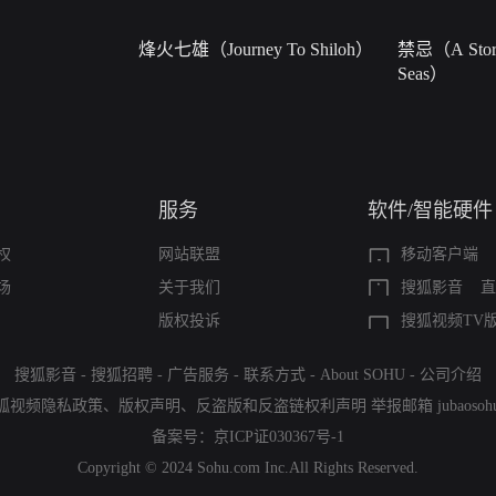
烽火七雄（Journey To Shiloh）
禁忌（A Story
Seas）
服务
软件/智能硬件
权
网站联盟
移动客户端
场
关于我们
搜狐影音
直
版权投诉
搜狐视频TV
搜狐影音
-
搜狐招聘
-
广告服务
-
联系方式
-
About SOHU
-
公司介绍
狐视频隐私政策
、
版权声明
、
反盗版和反盗链权利声明
举报邮箱
jubaoso
备案号：
京ICP证030367号-1
Copyright © 2024 Sohu.com Inc.All Rights Reserved.