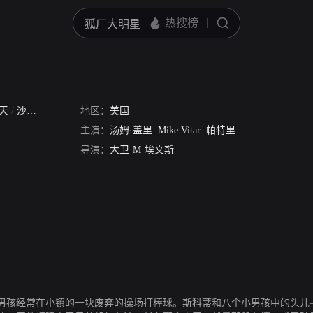
夏天
/
沙地传奇1
地区：
美国
主演：
汤姆·盖里
Mike Vitar
帕特里克·瑞娜
Chauncey
导演：
大卫·M·埃文斯
男孩经常在小镇的一块废弃的操场打棒球。斯科蒂和八个小男孩中的头儿