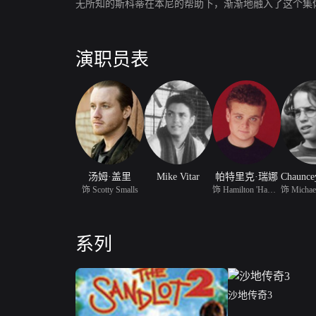
无所知的斯科蒂在本尼的帮助下，渐渐地融入了这个集
演职员表
汤姆·盖里
Mike Vitar
帕特里克·瑞娜
饰 Scotty Smalls
饰 Hamilton 'Ham' Porte
系列
沙地传奇3