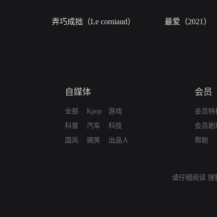
弄巧成拙（Le corniaud）
最爱（2021）
自媒体
会员
全部
Kpop
游戏
会员特
科普
汽车
科技
会员剧
国风
搞笑
出品人
帮助
请仔细阅读
搜