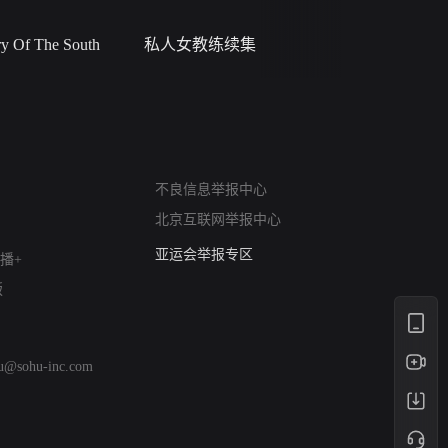
 Of The South
私人女教练续集
小二黑结
网络暴力有害信息举报
不良信息举报中心
12318 文化市场举报
北京互联网举报中心
算法推荐专项举报
亚运会举报专区
播+
涉历史虚无举报
版
网络谣言信息专项
涉政举报入口
涉未成年人举报
hu@sohu-inc.com
清朗自媒体乱象举报
涉民族宗教有害信息举报
清朗·生活服务类内容举报