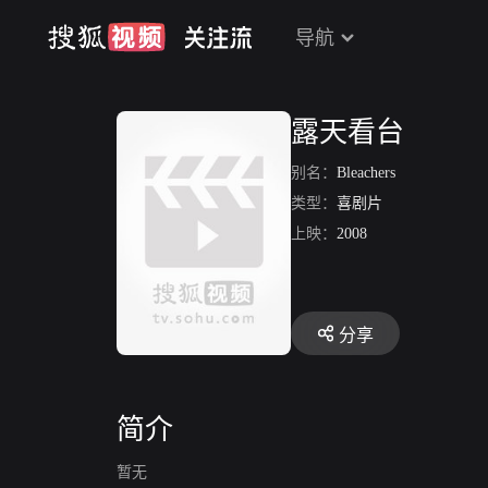
导航
露天看台
别名：
Bleachers
类型：
喜剧片
上映：
2008
分享
简介
暂无