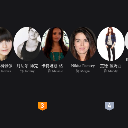
B
·科佩尔
丹尼尔·博克
卡特琳娜·格兰厄姆
Nikita Ramsey
杰德·拉姆西
 Reaves
饰 Johnny
饰 Melanie
饰 Megan
饰 Mandy
4
5