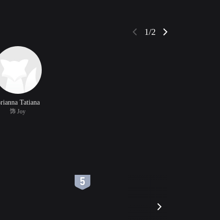
1/2
rianna Tatiana
饰 Joy
6
7