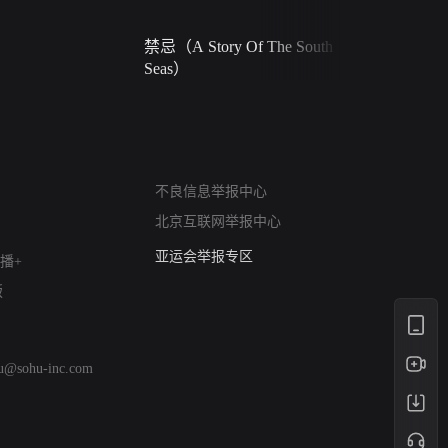
禁忌（A Story Of The South
火球（Ball 
Seas）
网络暴力有害信息举报
不良信息举报中心
12318 文化市场举报
北京互联网举报中心
算法推荐专项举报
亚运会举报专区
播+
涉历史虚无举报
版
网络谣言信息专项
涉政举报入口
涉未成年人举报
hu@sohu-inc.com
清朗自媒体乱象举报
涉民族宗教有害信息举报
清朗·生活服务类内容举报