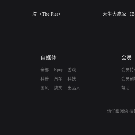
堤（The Pier）
天生大赢家（Bor
自媒体
会员
全部
Kpop
游戏
会员特
科普
汽车
科技
会员剧
国风
搞笑
出品人
帮助
请仔细阅读
搜