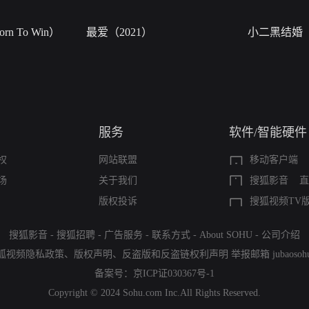
n To Win）
最爱（2021）
小二黑结婚
服务
软件/智能硬件
权
网站联盟
移动客户端
场
关于我们
搜狐影音
直
版权投诉
搜狐视频TV
搜狐影音
-
搜狐招聘
-
广告服务
-
联系方式
-
About SOHU
-
公司介绍
狐视频隐私政策
、
版权声明
、
反盗版和反盗链权利声明
举报邮箱
jubaoso
备案号：
京ICP证030367号-1
Copyright © 2024 Sohu.com Inc.All Rights Reserved.