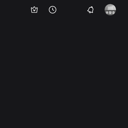
汀·科佩尔
丹尼尔·博克
卡特琳娜·格兰厄姆
Nikita Ramsey
杰德·拉姆西