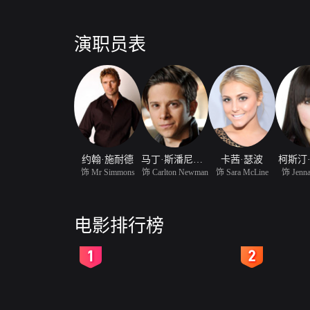
演职员表
约翰·施耐德
马丁·斯潘尼尔斯
卡茜·瑟波
柯斯汀
饰 Mr Simmons
饰 Carlton Newman
饰 Sara McLine
饰 Jenna
电影排行榜
2
3