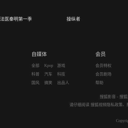
法医秦明第一季
操纵者
自媒体
会员
全部
Kpop
游戏
会员特权
科普
汽车
科技
会员剧场
国风
搞笑
出品人
帮助
搜狐影音
-
搜狐
请仔细阅读
搜狐视频隐私政策
、
Copyri