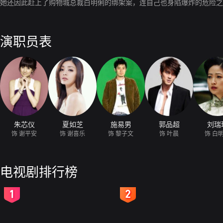
她还因此赶上了购物城总裁白明俐的绑架案，连自己也身陷爆炸的危险之
演职员表
朱芯仪
夏如芝
施易男
郭品超
刘瑞
饰 谢平安
饰 谢喜乐
饰 黎子文
饰 叶晨
饰 白
电视剧排行榜
2
3