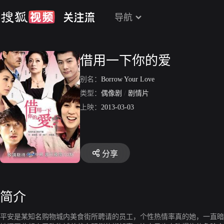
导航
借用一下你的爱
别名：
Borrow Your Love
类型：
偶像剧
/
剧情片
上映：
2013-03-03
分享
简介
平安是某知名购物城内美食街所聘请的员工，个性热情率真的她，一直暗