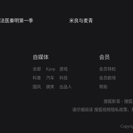
法医秦明第一季
米良与麦青
自媒体
会员
全部
Kpop
游戏
会员特权
科普
汽车
科技
会员剧场
国风
搞笑
出品人
帮助
搜狐影音
-
搜狐
请仔细阅读
搜狐视频隐私政策
、
Copyri