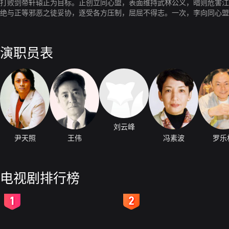
打败剑帝轩辕正为目标。正创立同心盟，表面维持武林公义，暗则危害江
绝与正等邪恶之徒妥协，逐受各方压制，屈屈不得志。一次，李向同心盟
，令李、拾因钟情于她而反目。冷知李单纯，便于利用，逐投怀于李，李
发觉乃当年被自己逐出武林的师妹红海棠所教，正逐杀海棠嫁祸于李，李
冷之交往，正痛恨拾揭穿其阴谋，设计杀拾，幸得正的女婿段惊天所救，
演职员表
战，初不敌，后得冷牺牲自己，使正受伤，再加上李坚毅意志力，终杀天
刘云峰
尹天照
王伟
冯素波
罗乐
电视剧排行榜
2
3