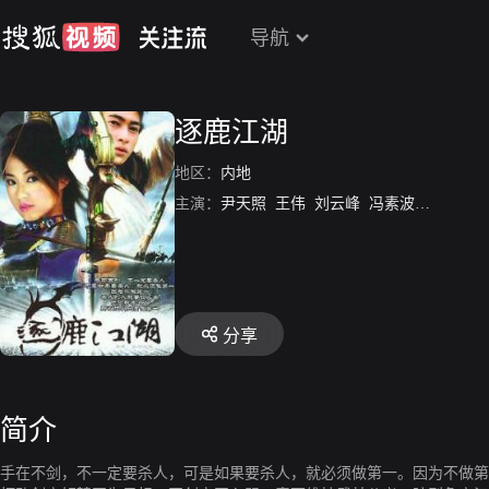
导航
逐鹿江湖
地区：
内地
主演：
尹天照
王伟
刘云峰
冯素波
罗乐林
分享
简介
手在不剑，不一定要杀人，可是如果要杀人，就必须做第一。因为不做第