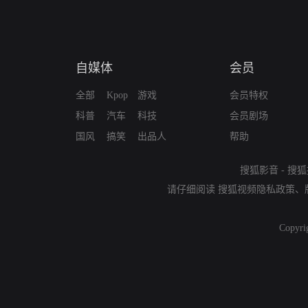
自媒体
会员
全部
Kpop
游戏
会员特权
科普
汽车
科技
会员剧场
国风
搞笑
出品人
帮助
搜狐影音
-
搜狐
请仔细阅读
搜狐视频隐私政策
、
Copyri