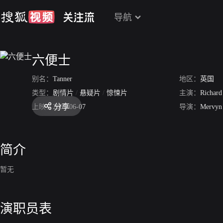
导航
六便士
别名：
Tanner
地区：
英国
类型：
剧情片
/
悬疑片
/
惊悚片
主演：
Richard
分享
上映：
2007-06-07
导演：
Mervyn
简介
暂无
演职员表