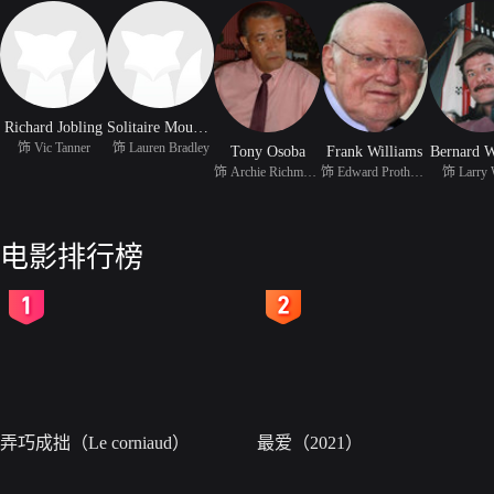
Richard Jobling
Solitaire Mouneimne
饰 Vic Tanner
饰 Lauren Bradley
Tony Osoba
Frank Williams
Bernard W
饰 Archie Richmond
饰 Edward Protheroe
饰 Larry
电影排行榜
2
3
弄巧成拙（Le corniaud）
最爱（2021）