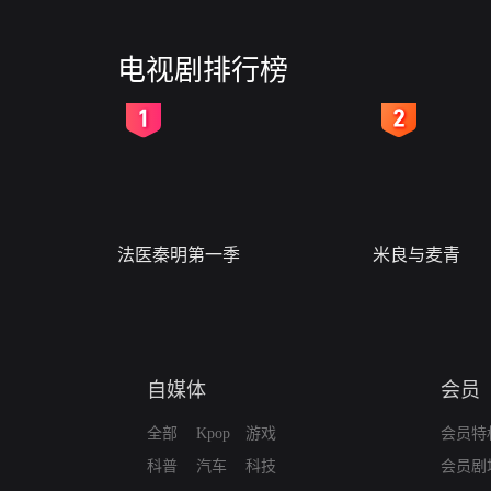
电视剧排行榜
2
3
法医秦明第一季
米良与麦青
自媒体
会员
全部
Kpop
游戏
会员特
科普
汽车
科技
会员剧