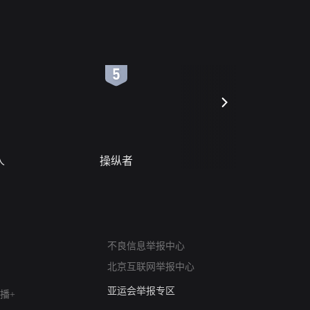
6
7
人
操纵者
风月变
网络暴力有害信息举报
不良信息举报中心
12318 文化市场举报
北京互联网举报中心
算法推荐专项举报
亚运会举报专区
播+
涉历史虚无举报