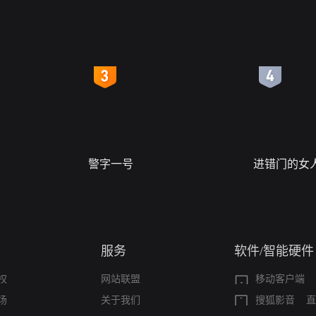
4
5
警字一号
进错门的女
服务
软件/智能硬件
权
网站联盟
移动客户端
场
关于我们
搜狐影音
直