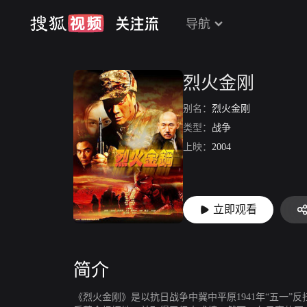
导航
烈火金刚
别名：
烈火金刚
类型：
战争
上映：
2004
立即观看
简介
《烈火金刚》是以抗日战争中冀中平原1941年“五一