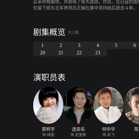
后革命根据地，并取得了很大成绩。然而，在日寇的围
仅留下原东北军将领吕正操在冀中坚持敌后游击斗争。
剧集概览
共23集
1
2
3
4
5
6
20
21
22
23
演职员表
郭柯宇
连奕名
何中华
陈
饰 林丽
饰 史更新
饰 肖飞