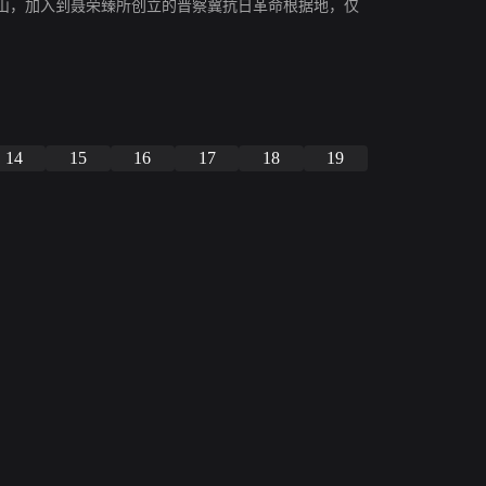
山，加入到聂荣臻所创立的晋察冀抗日革命根据地，仅
14
15
16
17
18
19