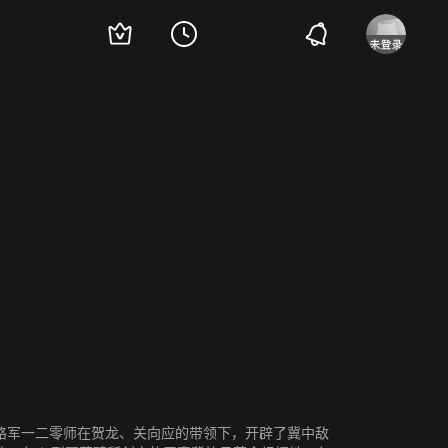
加藤知宏
八路军一二零师在贺龙、关向应的带领下，开辟了冀中敌