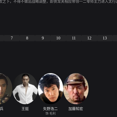
攻之下，不得不做出战略调整，即贺龙关相应带领一二零师主力进入太行
7
8
9
10
11
12
13
兵
王挺
矢野浩二
加藤知宏
饰 毛利