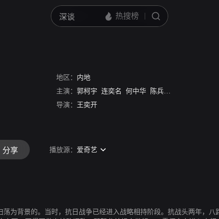
地区：
内地
主演：
郭柯宇
连奕名
何中华
陈兵
王挺
矢野浩二
导演：
王奕开
播放源：
爱奇艺
分享
”反扫荡为背景的。当时，抗日战争已经进入战略相持阶段。抗战头两年，