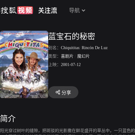
导航
蓝宝石的秘密
别名：
Chiquititas: Rincón De Luz
类型：
喜剧片
/
魔幻片
上映：
2001-07-12
分享
简介
阳光穿过树叶的缝隙，把斑驳的光影撒在鲜花盛开的草丛中，一只蓝色的