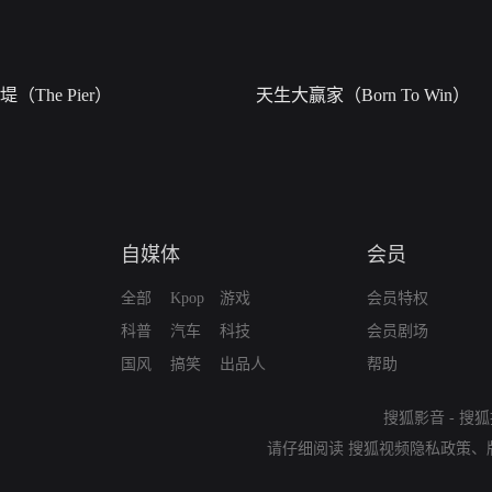
堤（The Pier）
天生大赢家（Born To Win）
自媒体
会员
全部
Kpop
游戏
会员特权
科普
汽车
科技
会员剧场
国风
搞笑
出品人
帮助
搜狐影音
-
搜狐
请仔细阅读
搜狐视频隐私政策
、