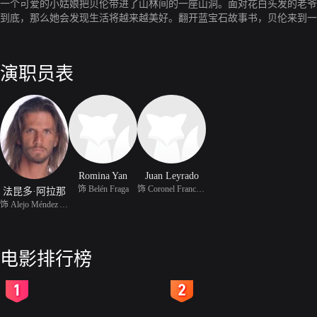
一个可爱的小姑娘把贝伦带进了山林间的一座山洞。面对花白头发的老爷
到底，那么她会发现生活将越来越美好。翻开蓝宝石故事书，贝伦来到一
叫弗朗西斯科的光头男人和一群稚气未脱的孩子来到孤儿之角福利院。弗
训斥下，干着粗重的体力活。对于贝伦的到来，孩子们怀着戒备的心理，
子们开始把贝伦当作自己的好朋友。然而，这种背着弗朗西斯科和玛尔加
演职员表
人的秘密：在弗朗西斯科的库房里私藏着大量的炸药。原来，弗朗西斯科
斯科爆炸散开的浓烟找来。在贝伦的追求者阿莱霍的帮助下，贝伦和孩子
所象征的快乐时光。
Romina Yan
Juan Leyrado
饰 Belén Fraga
饰 Coronel Francisco Es
法昆多·阿拉那
饰 Alejo Méndez Ayala
电影排行榜
2
3