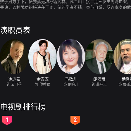
败于对方手下，使独孤无敌称霸武林。武当山上接二连三发生离奇血案，
蚕诀，该种武功的秘诀在于变，倘若学者不精，束茧自缚，反连本身的武
度与独孤无敌交手，第一次重伤之余幸得天山雪莲，不但内伤全好，而且
到美人青睐。他与独狐凤、傅香君、伦婉儿的缠绵绯侧爱情，令他感到虽
演职员表
徐少强
余安安
马敏儿
鲍汉琳
杨泽
饰 云飞扬
饰 傅香君
饰 伦婉儿
饰 燕冲天
饰 独孤
电视剧排行榜
2
3