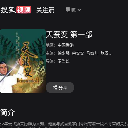
导航
天蚕变 第一部
地区：
中国香港
主演：
徐少强
余安安
马敏儿
鲍汉琳
杨泽霖
导演：
麦当雄
分享
简介
少年云飞扬来历鲜为人知，他虽与武当派掌门青松有着一段不寻常的关系