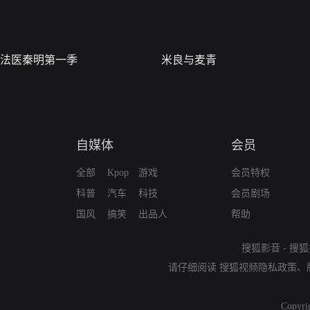
法医秦明第一季
米良与麦青
自媒体
会员
全部
Kpop
游戏
会员特权
科普
汽车
科技
会员剧场
国风
搞笑
出品人
帮助
搜狐影音
-
搜狐
请仔细阅读
搜狐视频隐私政策
、
Copyri