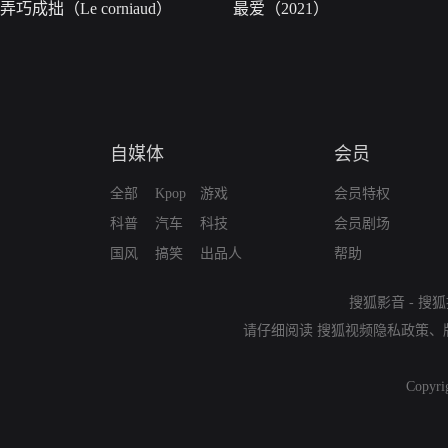
弄巧成拙（Le corniaud）
最爱（2021）
自媒体
会员
全部
Kpop
游戏
会员特权
科普
汽车
科技
会员剧场
国风
搞笑
出品人
帮助
搜狐影音
-
搜狐
请仔细阅读
搜狐视频隐私政策
、
Copyri