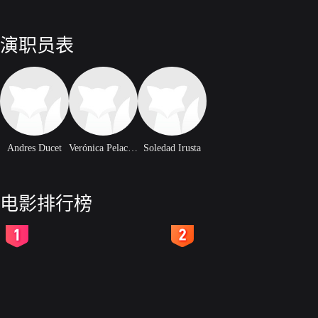
演职员表
Andres Ducet
Verónica Pelaccini
Soledad Irusta
电影排行榜
2
3