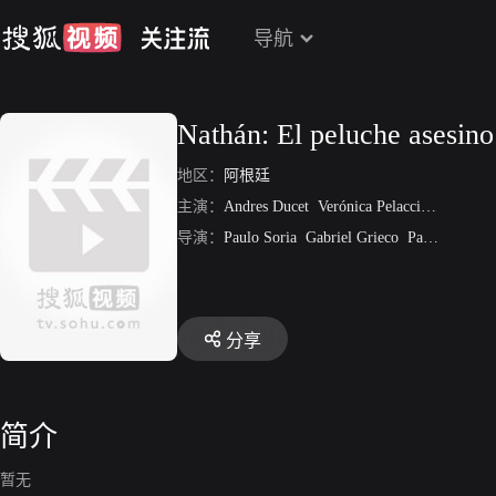
导航
Nathán: El peluche asesino
地区：
阿根廷
主演：
Andres Ducet
Verónica Pelaccini
Soledad 
导演：
Paulo Soria
Gabriel Grieco
Pablo Pares
N
分享
简介
暂无