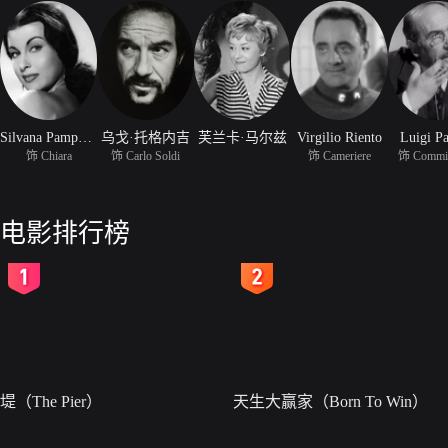
Silvana Pampanini
乌戈·托格内吉
芙兰卡·马尔兹
Virgilio Riento
Luigi P
饰 Chiara
饰 Carlo Soldi
饰 Cameriere
饰 Commis
电影排行榜
2
3
堤（The Pier）
天生大赢家（Born To Win）