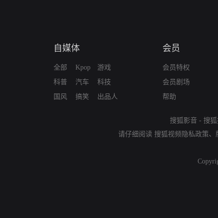
自媒体
会员
全部
Kpop
游戏
会员特权
科普
汽车
科技
会员剧场
国风
搞笑
出品人
帮助
搜狐影音
-
搜狐
请仔细阅读
搜狐视频隐私政策
、
Copyri