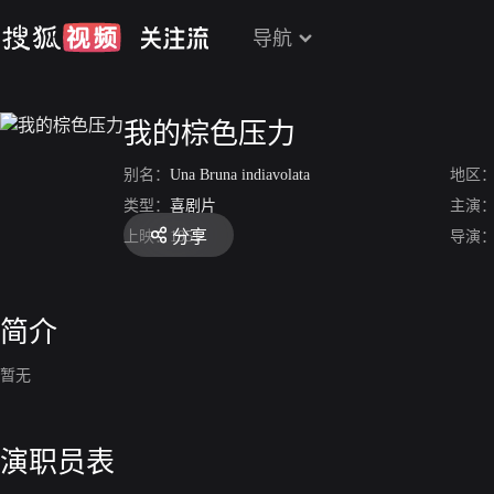
导航
我的棕色压力
别名：
Una Bruna indiavolata
地区
类型：
喜剧片
主演
分享
上映：
1951
导演
简介
暂无
演职员表