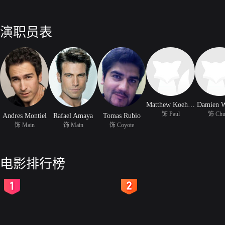
演职员表
Matthew Koehler
Damien W
饰 Paul
饰 Chu
Andres Montiel
Rafael Amaya
Tomas Rubio
饰 Main
饰 Main
饰 Coyote
电影排行榜
2
3