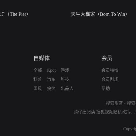
堤（The Pier）
天生大赢家（Born To Win）
自媒体
会员
全部
Kpop
游戏
会员特权
科普
汽车
科技
会员剧场
国风
搞笑
出品人
帮助
搜狐影音
-
搜狐
请仔细阅读
搜狐视频隐私政策
、
Copyri