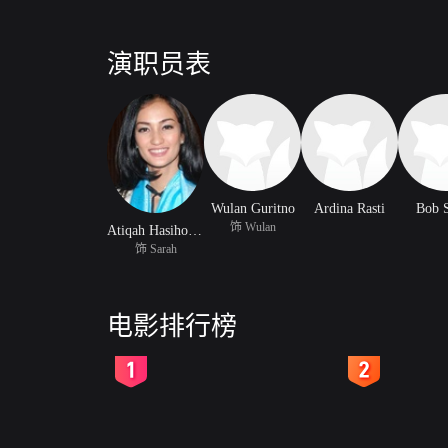
演职员表
Wulan Guritno
Ardina Rasti
Bob 
饰 Wulan
Atiqah Hasiholan
饰 Sarah
电影排行榜
2
3