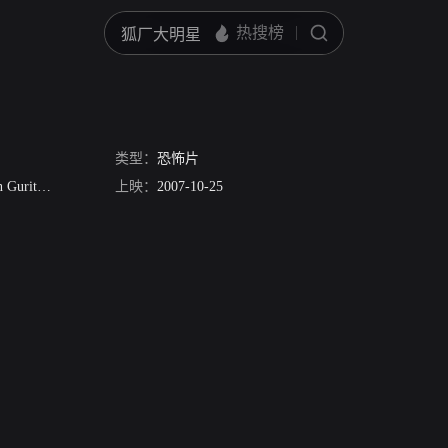
类型：
恐怖片
Guritno
Ardina Rasti
上映：
Bob Seven
2007-10-25
Henky Solaiman
H.I.M. Damsyik
Ade I