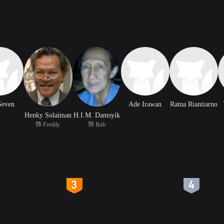
Seven
Ade Irawan
Ratna Riantiarno
Henky Solaiman
H.I.M. Damsyik
饰 Freddy
饰 Bob
4
5