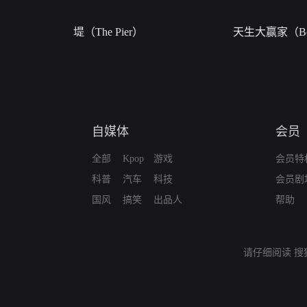
堤（The Pier）
天生大赢家（Bor
自媒体
会员
全部
Kpop
游戏
会员特
科普
汽车
科技
会员剧
国风
搞笑
出品人
帮助
请仔细阅读
搜