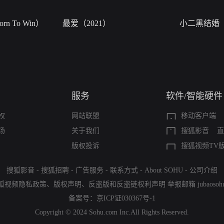
n To Win）
最爱（2021）
小二黑结婚
服务
软件/智能硬件
权
网站联盟
移动客户端
场
关于我们
搜狐影音
直
版权投诉
搜狐视频TV
搜狐影音
-
搜狐招聘
-
广告服务
-
联系方式
-
About SOHU
-
公司介绍
狐视频隐私政策
、
版权声明
、
反盗版和反盗链权利声明
举报邮箱
jubaoso
备案号：
京ICP证030367号-1
Copyright © 2024 Sohu.com Inc.All Rights Reserved.