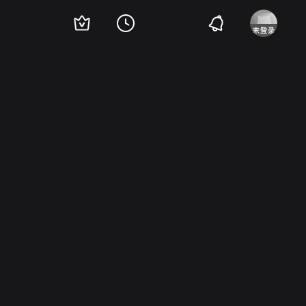
rawan
Ratna Riantiarno
Titi Qadarsih
多米尼克·桑达
Mila Karmila
贾姜·