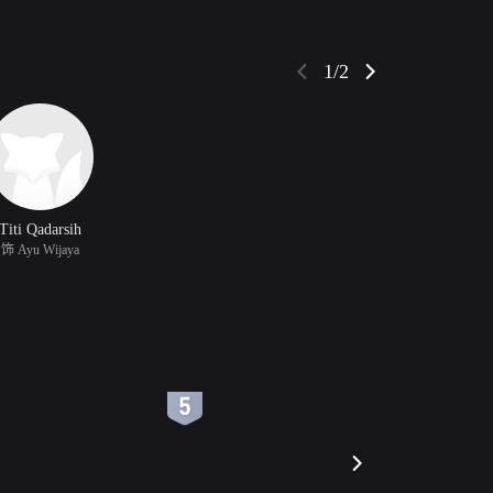
1/2
Titi Qadarsih
饰 Ayu Wijaya
6
7