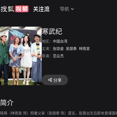
导航
寒武纪
地区：
中国台湾
主演：
张琼姿
吴朋奉
林雨宣
导演：
范云杰
分享
简介
晓瑛（林雨宣 饰）照着父亲（吴朋奉 饰）遗言，投靠出生后即未曾谋面