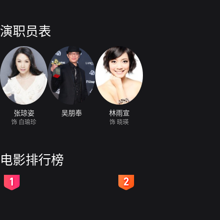
演职员表
张琼姿
吴朋奉
林雨宣
饰 白瑜珍
饰 晓瑛
电影排行榜
2
3