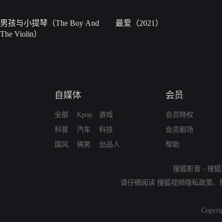
男孩与小提琴（The Boy And
最爱（2021）
The Violin）
自媒体
会员
全部
Kpop
游戏
会员特权
科普
汽车
科技
会员剧场
国风
搞笑
出品人
帮助
搜狐影音
-
搜狐
请仔细阅读
搜狐视频隐私政策
、
Copyri