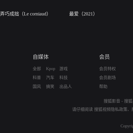
弄巧成拙（Le corniaud）
最爱（2021）
自媒体
会员
全部
Kpop
游戏
会员特权
科普
汽车
科技
会员剧场
国风
搞笑
出品人
帮助
搜狐影音
-
搜狐
请仔细阅读
搜狐视频隐私政策
、
Copyri