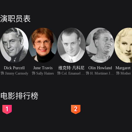
演职员表
Dick Purcell
June Travis
维克特·凡科尼
Olin Howland
Margaret 
饰 Jimmy Carmody
饰 Sally Haines
饰 Col. Emanuel Gomez
饰 H. Mortimer Jones
饰 Mother 
电影排行榜
2
3