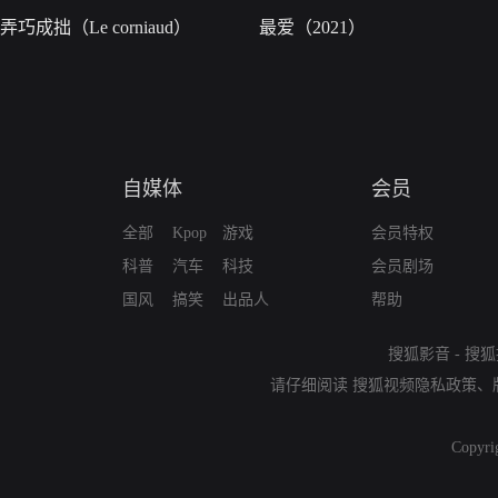
弄巧成拙（Le corniaud）
最爱（2021）
自媒体
会员
全部
Kpop
游戏
会员特权
科普
汽车
科技
会员剧场
国风
搞笑
出品人
帮助
搜狐影音
-
搜狐
请仔细阅读
搜狐视频隐私政策
、
Copyri