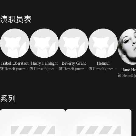
演职员表
Isabel Eberstadt
Harry Fainlight
Beverly Grant
Helmut
饰 Herself (uncredited)
饰 Himself (uncredited)
饰 Herself (uncredited)
饰 Himself (uncredited)
Jane Ho
系列