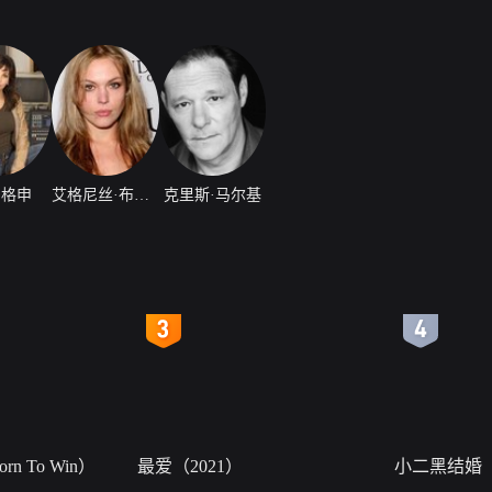
·格申
艾格尼丝·布鲁根
克里斯·马尔基
4
5
n To Win）
最爱（2021）
小二黑结婚