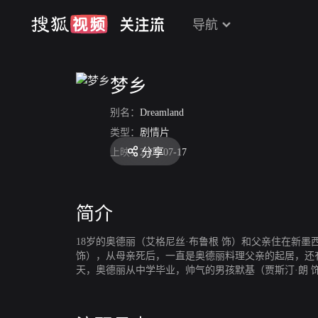
导航
梦乡
别名：
Dreamland
类型：
剧情片
分享
上映：
2006-07-17
简介
18岁的奥德丽（艾格尼丝·布鲁根 饰）和父亲住在新
饰），从母亲死后，一直是奥德丽料理父亲的起居，还
天，奥德丽从中学毕业，帅气的男孩默基（贾斯汀·朗 
上了默基，而奥德丽也在一边鼓动默基去和卡丽斯塔约
加难熬的苦恋终将让隐情无处遁形，而一向无私的奥德