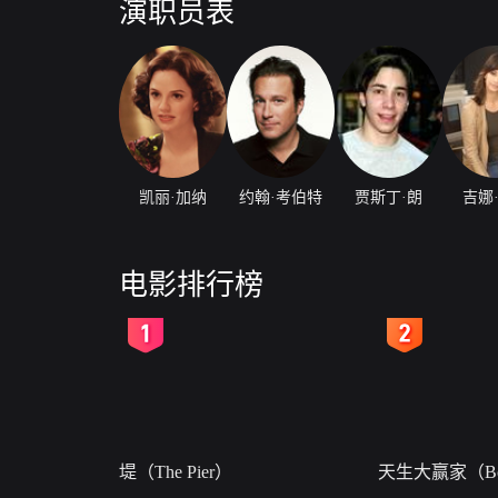
演职员表
凯丽·加纳
约翰·考伯特
贾斯丁·朗
吉娜
电影排行榜
2
3
堤（The Pier）
天生大赢家（Bor