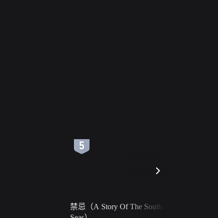
6
7
禁忌（A Story Of The South
火球（Ball 
Seas）