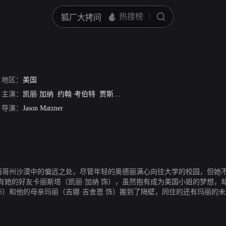
地区：
美国
主演：
凯丽·加纳
约翰·考伯特
贾斯丁·朗
吉娜·格申
艾格尼丝·布鲁根
导演：
Jason Matzner
墨西哥州沙漠中的偏远之处，尽管年轻的奥德丽满心向往大学的校园，但她
有她的好友卡丽斯塔（凯丽·加纳 饰），虽然抱有成为美国小姐的梦想，
饰）和他的母亲玛丽（吉娜·吉舍恩 饰）搬到了隔壁，同住的还有玛丽的
会，很快，这对小情侣开始出双入对。然而，随着逐渐加深的接触，奥德
丽也将学会遵从自己的感受……