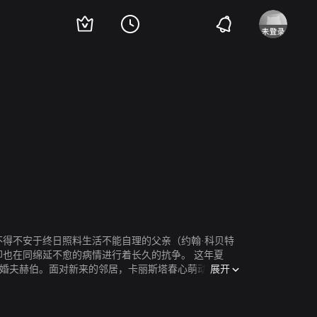
克里斯·马尔基
不得不安于终日照料生活不能自理的父亲（约翰·科贝特
却也在同绵延不愈的病情进行着长久的抗争。 这年夏
展开
未婚夫赫伯。面对新来的邻居，卡丽斯塔春心萌动，喜欢
丽也对默基日久生情，虽然奥德丽不愿横刀夺爱。可愈