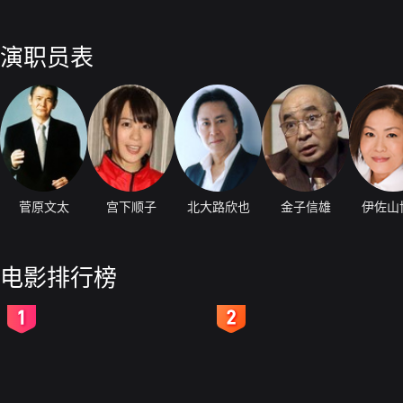
演职员表
菅原文太
宫下顺子
北大路欣也
金子信雄
伊佐山
电影排行榜
2
3