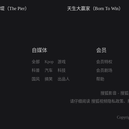
堤（The Pier）
天生大赢家（Born To Win）
自媒体
会员
全部
Kpop
游戏
会员特权
科普
汽车
科技
会员剧场
国风
搞笑
出品人
帮助
搜狐影音
-
搜狐
请仔细阅读
搜狐视频隐私政策
、
Copyri