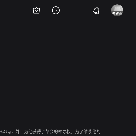
米克·莫利
达米安·瓦舍-霍灵
Lachy Hulme
加里·思韦特
Matt Doran
死邓肯，并且为他获得了帮会的领导权。为了维系他的