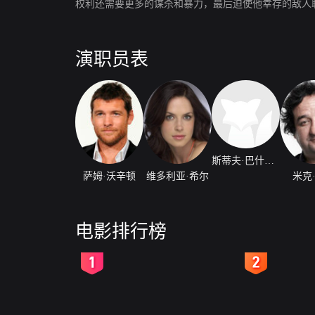
权利还需要更多的谋杀和暴力，最后迫使他幸存的敌人
演职员表
斯蒂夫·巴什托尼
萨姆·沃辛顿
维多利亚·希尔
米克
电影排行榜
2
3