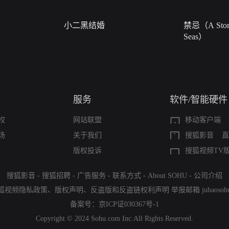
小二黑结婚
禁忌（A Story
Seas）
服务
软件/智能硬件
权
网站联盟
移动客户端
场
关于我们
搜狐影音
直
版权投诉
搜狐视频TV
搜狐影音
-
搜狐招聘
-
广告服务
-
联系方式
-
About SOHU
-
公司介绍
狐视频隐私政策
、
版权声明
、
反盗版和反盗链权利声明
举报邮箱
jubaoso
备案号：
京ICP证030367号-1
Copyright © 2024 Sohu.com Inc.All Rights Reserved.