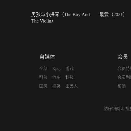
男孩与小提琴（The Boy And
最爱（2021）
The Violin）
自媒体
会员
全部
Kpop
游戏
会员特
科普
汽车
科技
会员剧
国风
搞笑
出品人
帮助
请仔细阅读
搜