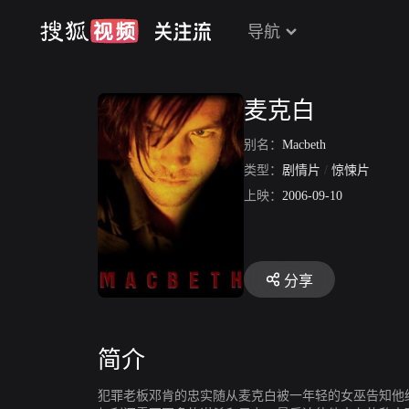
导航
麦克白
别名：
Macbeth
类型：
剧情片
/
惊悚片
上映：
2006-09-10
分享
简介
犯罪老板邓肯的忠实随从麦克白被一年轻的女巫告知他