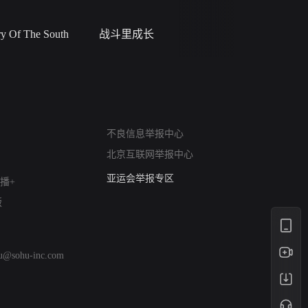
 Of The South
战斗里成长
私人女教
网络暴力有害信息举报
不良信息举报中心
12318 文化市场举报
北京互联网举报中心
算法推荐专项举报
亚运会举报专区
播+
涉历史虚无举报
版
网络谣言信息专项
涉政举报入口
涉未成年人举报
hu@sohu-inc.com
清朗自媒体乱象举报
涉民族宗教有害信息举报
清朗·生活服务类内容举报