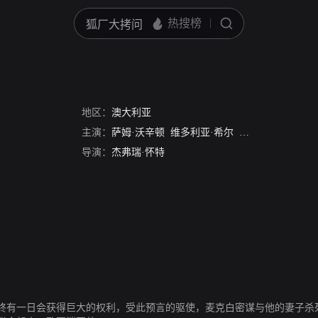
地区：
澳大利亚
主演：
萨姆·沃辛顿
维多利亚·希尔
斯蒂夫·巴什托尼
导演：
杰弗瑞·怀特
终有一日会获得巨大的权利，受此预言的驱使，麦克白密谋与他的妻子杀