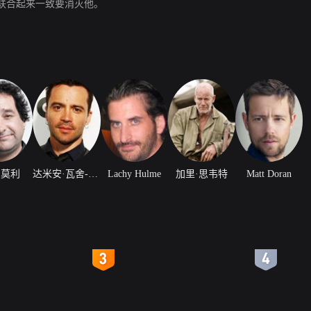
联合起来一致要消灭他。
·莫利
达米安·瓦舍-霍灵
Lachy Hulme
加里·思韦特
Matt Doran
4
5