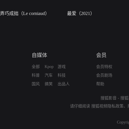
弄巧成拙（Le corniaud）
最爱（2021）
自媒体
会员
全部
Kpop
游戏
会员特权
科普
汽车
科技
会员剧场
国风
搞笑
出品人
帮助
搜狐影音
-
搜狐
请仔细阅读
搜狐视频隐私政策
、
Copyri