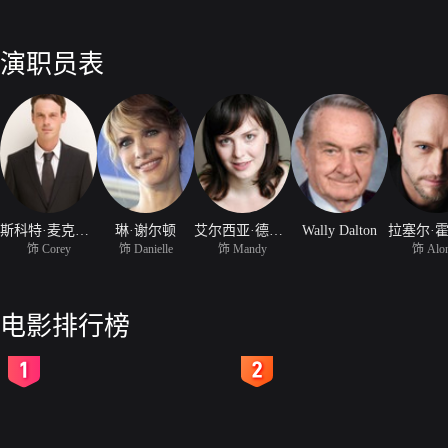
演职员表
斯科特·麦克纳里
琳·谢尔顿
艾尔西亚·德尔默
Wally Dalton
饰 Corey
饰 Danielle
饰 Mandy
饰 Alo
电影排行榜
2
3