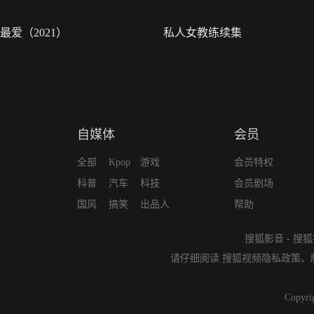
最爱（2021）
私人女教练续集
自媒体
会员
全部
Kpop
游戏
会员特权
科普
汽车
科技
会员剧场
国风
搞笑
出品人
帮助
搜狐影音
-
搜狐
请仔细阅读
搜狐视频隐私政策
、
Copyri