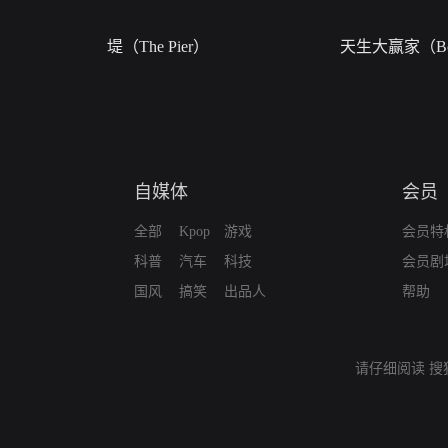
堤（The Pier）
天生大赢家（Bor
自媒体
会员
全部
Kpop
游戏
会员特
科普
汽车
科技
会员剧
国风
搞笑
出品人
帮助
请仔细阅读
搜