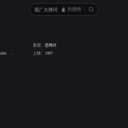
类型：
恐怖片
oliti
坦·麦克卢尔
Jennifer Burton
上映：
1997
Ross Hagen
Don Scribner
Gabriella Hall