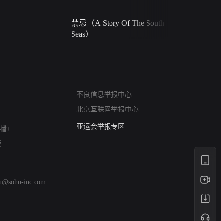
禁忌（A Story Of The South
火球（Ball 
Seas）
网络暴力有害信息举报
不良信息举报中心
12318 文化市场举报
北京互联网举报中心
算法推荐专项举报
亚运会举报专区
播+
涉历史虚无举报
版
网络谣言信息专项
涉政举报入口
涉未成年人举报
hu@sohu-inc.com
清朗自媒体乱象举报
涉民族宗教有害信息举报
清朗·生活服务类内容举报