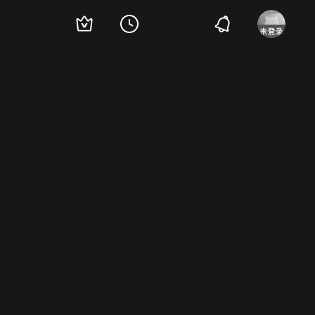
Peter Spellos
Maria Gutierrez
Robert Baldwin
Nikki Fritz
Bianca Rocilili