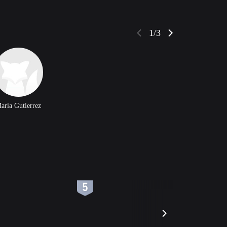
1/3
aria Gutierrez
6
7