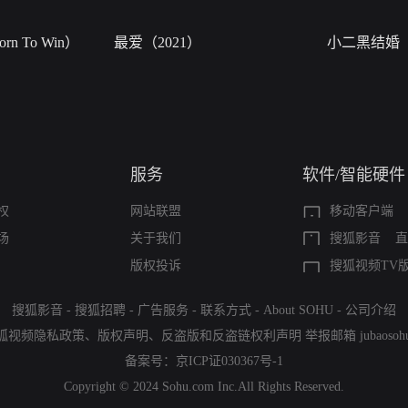
n To Win）
最爱（2021）
小二黑结婚
服务
软件/智能硬件
权
网站联盟
移动客户端
场
关于我们
搜狐影音
直
版权投诉
搜狐视频TV
搜狐影音
-
搜狐招聘
-
广告服务
-
联系方式
-
About SOHU
-
公司介绍
狐视频隐私政策
、
版权声明
、
反盗版和反盗链权利声明
举报邮箱
jubaoso
备案号：
京ICP证030367号-1
Copyright © 2024 Sohu.com Inc.All Rights Reserved.