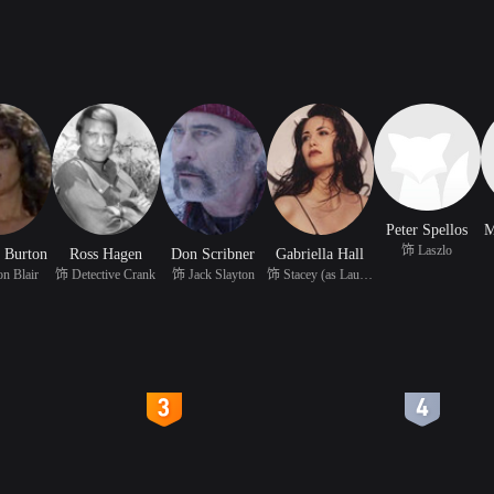
Peter Spellos
M
饰 Laszlo
r Burton
Ross Hagen
Don Scribner
Gabriella Hall
n Blair
饰 Detective Crank
饰 Jack Slayton
饰 Stacey (as Laura Sal
4
5