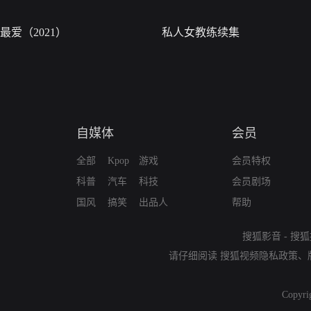
最爱（2021）
私人女教练续集
自媒体
会员
全部
Kpop
游戏
会员特权
科普
汽车
科技
会员剧场
国风
搞笑
出品人
帮助
搜狐影音
-
搜狐
请仔细阅读
搜狐视频隐私政策
、
Copyri