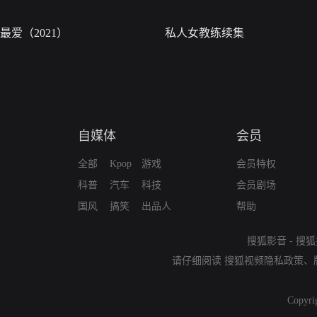
最爱（2021）
私人女教练续集
自媒体
会员
全部
Kpop
游戏
会员特权
科普
汽车
科技
会员剧场
国风
搞笑
出品人
帮助
搜狐影音
-
搜狐
请仔细阅读
搜狐视频隐私政策
、
Copyri