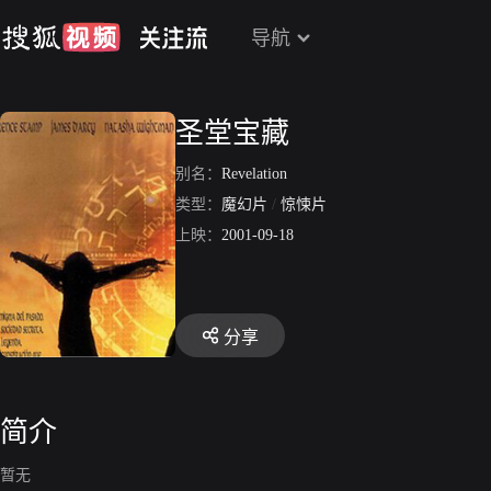
导航
圣堂宝藏
别名：
Revelation
类型：
魔幻片
/
惊悚片
上映：
2001-09-18
分享
简介
暂无