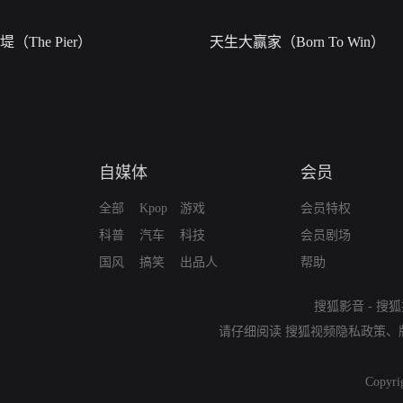
堤（The Pier）
天生大赢家（Born To Win）
自媒体
会员
全部
Kpop
游戏
会员特权
科普
汽车
科技
会员剧场
国风
搞笑
出品人
帮助
搜狐影音
-
搜狐
请仔细阅读
搜狐视频隐私政策
、
Copyri