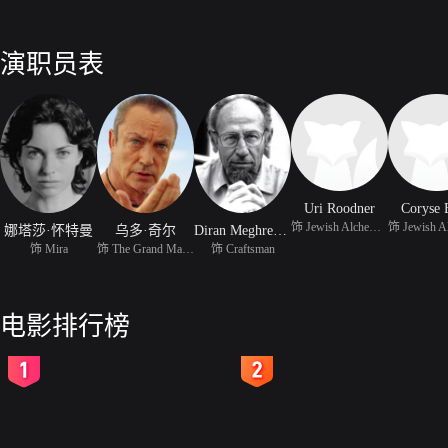
演职员表
Uri Roodner
Coryse 
饰 Jewish Alchemist
娜塔莎·怀特曼
乌多·奇尔
Diran Meghreblian
饰 Mira
饰 The Grand Master
饰 Craftsman
电影排行榜
2
3