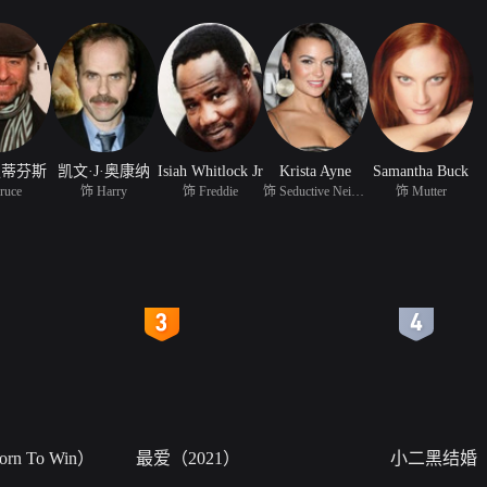
史蒂芬斯
凯文·J·奥康纳
Isiah Whitlock Jr
Krista Ayne
Samantha Buck
ruce
饰 Harry
饰 Freddie
饰 Seductive Neighbor
饰 Mutter
4
5
n To Win）
最爱（2021）
小二黑结婚