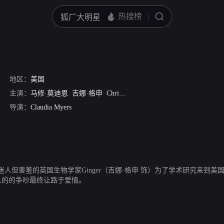
地区：
美国
主演：
马修·莫迪恩
吉娜·格申
Christy Scott Cashman
费舍·史蒂芬斯
导演：
Claudia Myers
但害羞的英国生物学家Ginger（吉娜·格申 饰）为了学术研究来到美
人的的争吵最终让路于爱情。