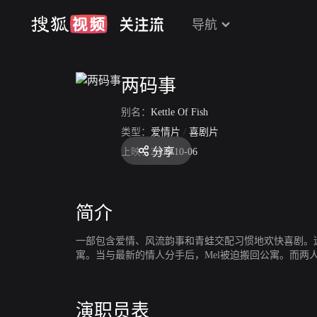
导航
两码事
别名：
Kettle Of Fish
类型：
爱情片
/
喜剧片
分享
上映：
2006-10-06
简介
一部包含爱情、风流韵事和青蛙交配习惯地欢快喜剧。迷人
寓。当与最新的情人分手后，Mel被迫搬回公寓。而两
演职员表