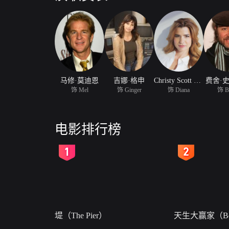
马修·莫迪恩
吉娜·格申
Christy Scott Cashman
费舍·
饰 Mel
饰 Ginger
饰 Diana
饰 B
电影排行榜
2
3
堤（The Pier）
天生大赢家（Bor