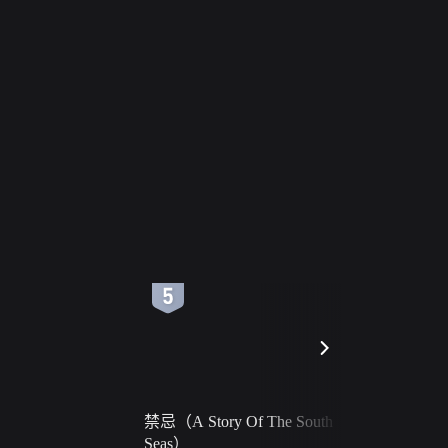
6
7
禁忌（A Story Of The South
火球（Ball 
Seas）