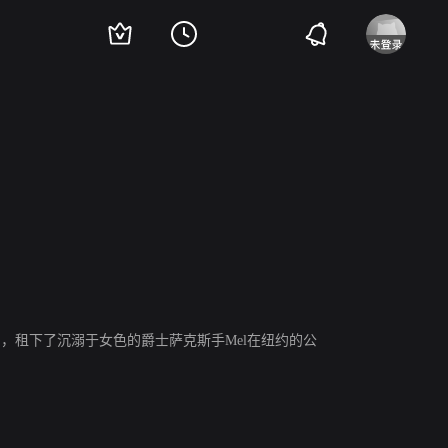
凯文·J·奥康纳
Isiah Whitlock Jr
Krista Ayne
Samantha Buck
国，租下了沉溺于女色的爵士萨克斯手Mel在纽约的公