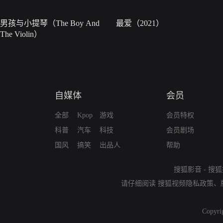
男孩与小提琴（The Boy And
最爱（2021）
The Violin）
自媒体
会员
全部
Kpop
游戏
会员特权
科普
汽车
科技
会员剧场
国风
搞笑
出品人
帮助
搜狐影音
-
搜狐
请仔细阅读
搜狐视频隐私政策
、
Copyri