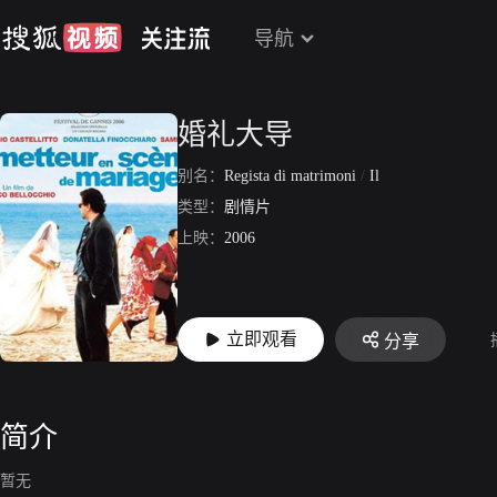
导航
婚礼大导
别名：
Regista di matrimoni
/
Il
类型：
剧情片
上映：
2006
立即观看
分享
简介
暂无