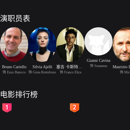
演职员表
Gianni Cavina
饰 Smamma
Bruno Cariello
Silvia Ajelli
塞吉·卡斯特里图
饰 Enzo Baiocco
饰 Gioia Rottofreno
饰 Franco Elica
饰 Mice
电影排行榜
2
3