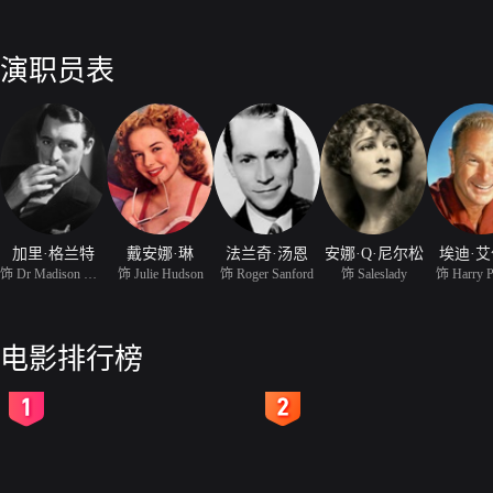
演职员表
加里·格兰特
戴安娜·琳
法兰奇·汤恩
安娜·Q·尼尔松
埃迪·
饰 Dr Madison W Brown
饰 Julie Hudson
饰 Roger Sanford
饰 Saleslady
饰 Harry P
电影排行榜
2
3