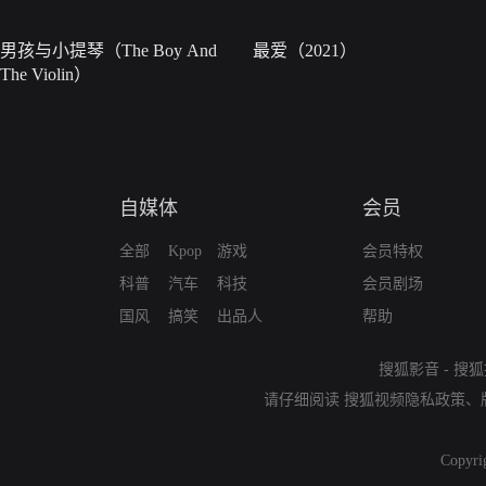
男孩与小提琴（The Boy And
最爱（2021）
The Violin）
自媒体
会员
全部
Kpop
游戏
会员特权
科普
汽车
科技
会员剧场
国风
搞笑
出品人
帮助
搜狐影音
-
搜狐
请仔细阅读
搜狐视频隐私政策
、
Copyri