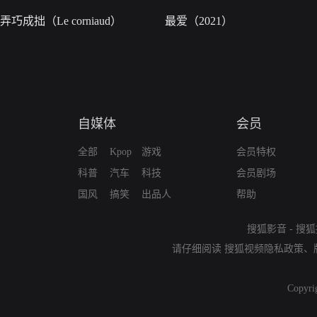
弄巧成拙（Le corniaud）
最爱（2021）
自媒体
会员
全部
Kpop
游戏
会员特权
科普
汽车
科技
会员剧场
国风
搞笑
出品人
帮助
搜狐影音
-
搜狐
请仔细阅读
搜狐视频隐私政策
、
Copyri