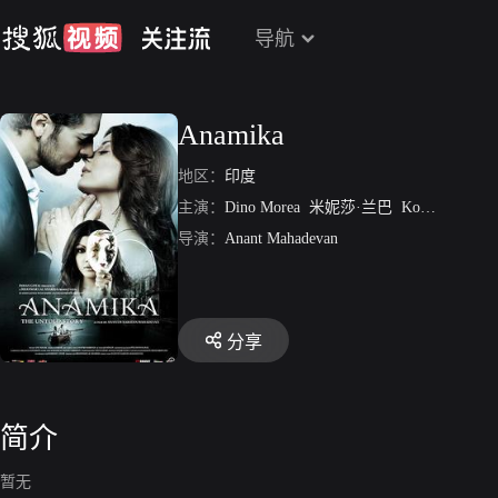
导航
Anamika
地区：
印度
主演：
Dino Morea
米妮莎·兰巴
Koena Mitra
A
导演：
Anant Mahadevan
分享
简介
暂无