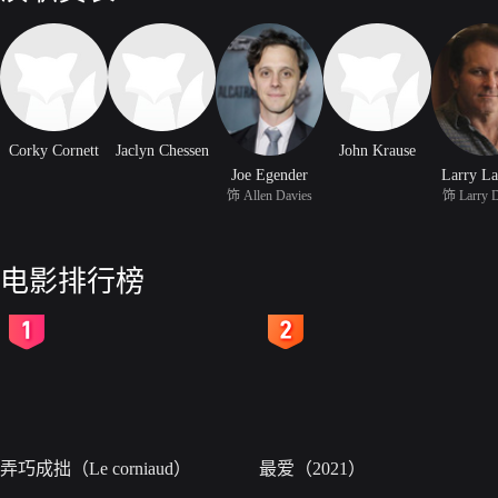
Corky Cornett
Jaclyn Chessen
John Krause
Joe Egender
Larry La
饰 Allen Davies
饰 Larry D
电影排行榜
2
3
弄巧成拙（Le corniaud）
最爱（2021）