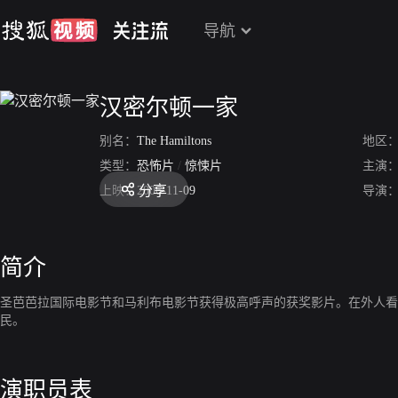
导航
汉密尔顿一家
别名：
The Hamiltons
地区
类型：
恐怖片
/
惊悚片
主演
分享
上映：
2006-11-09
导演
简介
圣芭芭拉国际电影节和马利布电影节获得极高呼声的获奖影片。在外人看
民。
演职员表