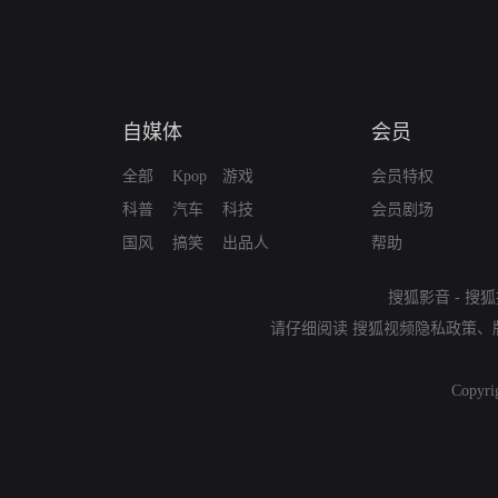
自媒体
会员
全部
Kpop
游戏
会员特权
科普
汽车
科技
会员剧场
国风
搞笑
出品人
帮助
搜狐影音
-
搜狐
请仔细阅读
搜狐视频隐私政策
、
Copyri