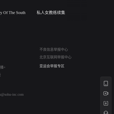
 Of The South
私人女教练续集
小二黑结
网络暴力有害信息举报
不良信息举报中心
12318 文化市场举报
北京互联网举报中心
算法推荐专项举报
亚运会举报专区
播+
涉历史虚无举报
版
网络谣言信息专项
涉政举报入口
涉未成年人举报
hu@sohu-inc.com
清朗自媒体乱象举报
涉民族宗教有害信息举报
清朗·生活服务类内容举报