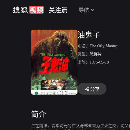
导航
油鬼子
别名：
The Oily Maniac
类型：
恐怖片
上映：
1976-09-18
分享
简介
生在南洋，青年沈元的亡父与林亚峇为生死之交。沈父