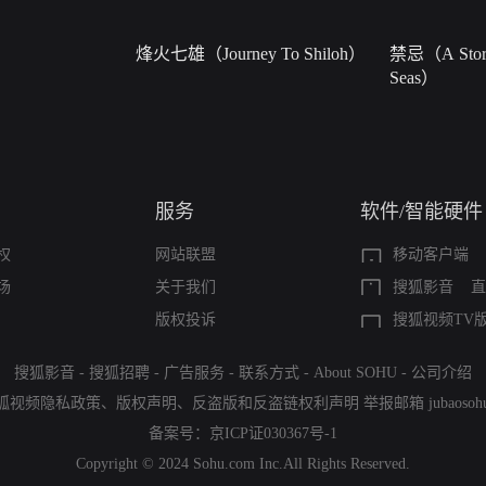
烽火七雄（Journey To Shiloh）
禁忌（A Story
Seas）
服务
软件/智能硬件
权
网站联盟
移动客户端
场
关于我们
搜狐影音
直
版权投诉
搜狐视频TV
搜狐影音
-
搜狐招聘
-
广告服务
-
联系方式
-
About SOHU
-
公司介绍
狐视频隐私政策
、
版权声明
、
反盗版和反盗链权利声明
举报邮箱
jubaoso
备案号：
京ICP证030367号-1
Copyright © 2024 Sohu.com Inc.All Rights Reserved.