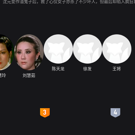
；沈元变作油鬼子后，救了心仪女子亦杀了不少坏人，但最后却陷入疯狂
陈天龙
徐发
王将
慧玲
刘慧茹
4
5