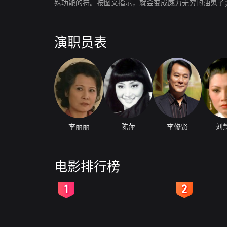
殊功能的符。按图文指示，就会变成威力无穷的油鬼子
演职员表
李丽丽
陈萍
李修贤
刘
电影排行榜
2
3