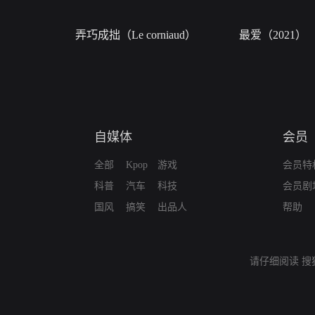
弄巧成拙（Le corniaud）
最爱（2021）
自媒体
会员
全部
Kpop
游戏
会员特
科普
汽车
科技
会员剧
国风
搞笑
出品人
帮助
请仔细阅读
搜