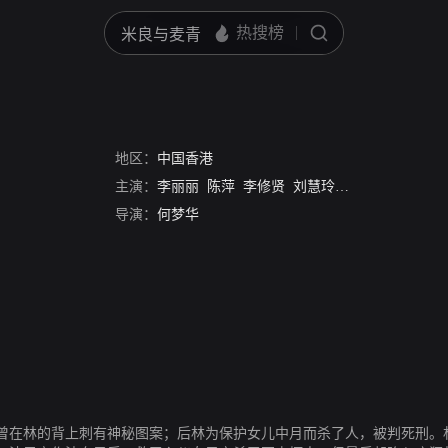
地区：
中国香港
主演：
李丽丽
陈萍
李修贤
刘慧玲
刘慧茹
陈天龙
导演：
何梦华
曾在林的背上刺有神秘图案；后林为保护女儿中月而杀了人，被判死刑。