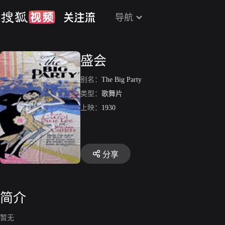
导航
盛会
别名：
The Big Party
类型：
歌舞片
上映：
1930
分享
简介
暂无