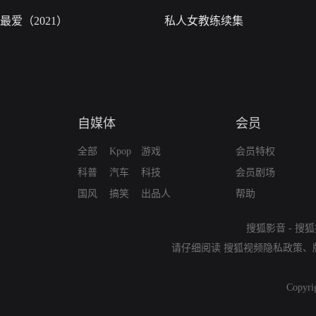
最爱（2021）
私人女教练续集
自媒体
会员
全部
Kpop
游戏
会员特权
科普
汽车
科技
会员剧场
国风
搞笑
出品人
帮助
搜狐影音
-
搜狐
请仔细阅读
搜狐视频隐私政策
、
Copyri