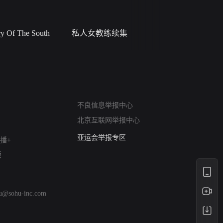
 Of The South
私人女教练续集
小二黑结
网络暴力有害信息举报
不良信息举报中心
12318 文化市场举报
北京互联网举报中心
算法推荐专项举报
亚运会举报专区
播+
涉历史虚无举报
版
网络谣言信息专项
涉政举报入口
涉未成年人举报
hu@sohu-inc.com
清朗自媒体乱象举报
涉民族宗教有害信息举报