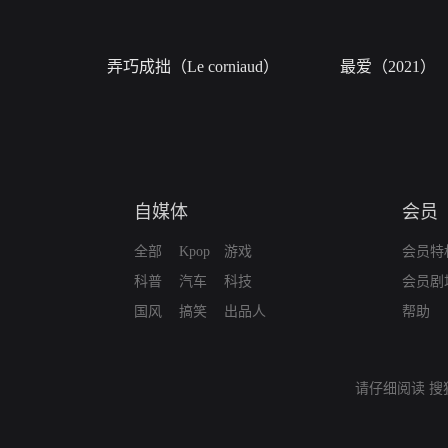
弄巧成拙（Le corniaud）
最爱（2021）
自媒体
会员
全部
Kpop
游戏
会员特
科普
汽车
科技
会员剧
国风
搞笑
出品人
帮助
请仔细阅读
搜