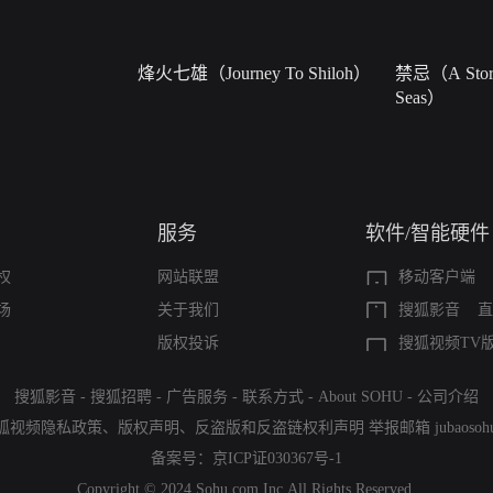
烽火七雄（Journey To Shiloh）
禁忌（A Story
Seas）
服务
软件/智能硬件
权
网站联盟
移动客户端
场
关于我们
搜狐影音
直
版权投诉
搜狐视频TV
搜狐影音
-
搜狐招聘
-
广告服务
-
联系方式
-
About SOHU
-
公司介绍
狐视频隐私政策
、
版权声明
、
反盗版和反盗链权利声明
举报邮箱
jubaoso
备案号：
京ICP证030367号-1
Copyright © 2024 Sohu.com Inc.All Rights Reserved.