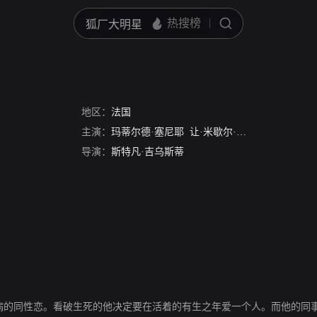
地区：
法国
主演：
玛蒂尔德·塞尼耶
让·米歇尔·波特尔
马尔西亚
导演：
斯特凡·吉乌斯蒂
滋病的同性恋。看破生死的他决定要在活着的有生之年爱一个人。而他的同事Lu