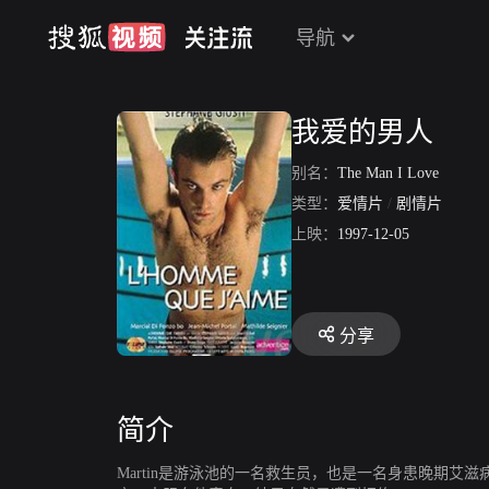
导航
我爱的男人
别名：
The Man I Love
类型：
爱情片
/
剧情片
上映：
1997-12-05
分享
简介
Martin是游泳池的一名救生员，也是一名身患晚期艾