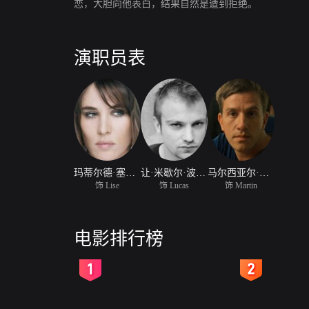
恋，大胆向他表白，结果自然是遭到拒绝。
演职员表
玛蒂尔德·塞尼耶
让·米歇尔·波特尔
马尔西亚尔·迪丰佐博
饰 Lise
饰 Lucas
饰 Martin
电影排行榜
2
3