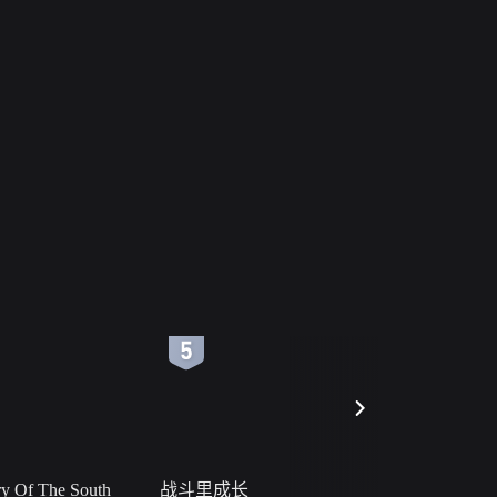
6
7
 Of The South
战斗里成长
私人女教