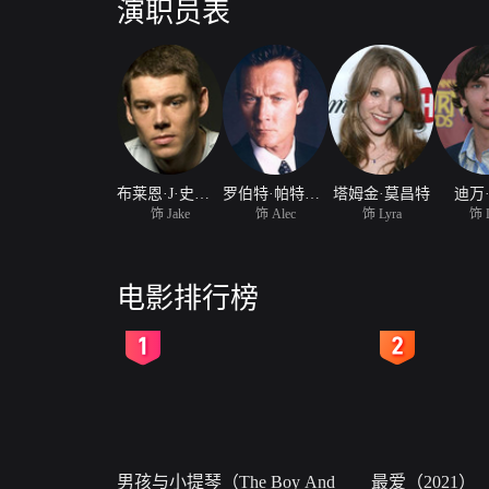
演职员表
布莱恩·J·史密斯
罗伯特·帕特里克
塔姆金·莫昌特
迪万
饰 Jake
饰 Alec
饰 Lyra
饰 
电影排行榜
2
3
男孩与小提琴（The Boy And
最爱（2021）