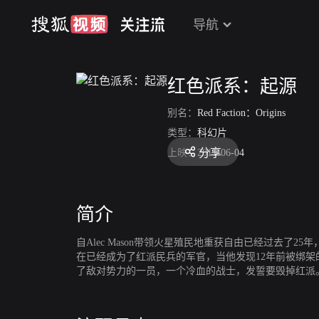
导航
红色派系：起源
别名：
Red Faction：Origins
类型：
科幻片
分享
上映：
2011-06-04
简介
自Alec Mason带领火星殖民地重获自由已经过去了25
在已经成为了红派民兵的军官，当他发现12年前被绑架
了敌对势力的一员，一个冷血的战士，发誓要毁掉红派。Kate V