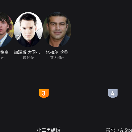
·格雷
加瑞斯·大卫-劳伊德
塔梅尔·哈桑
Leo
饰 Hale
饰 Stoller
4
5
小二黑结婚
禁忌（A Story