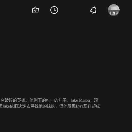
迪万·格雷
加瑞斯·大卫-劳伊德
塔梅尔·哈桑
名破碎的英雄。他剩下的唯一的儿子，Jake Mason，现
ke依旧决定去寻找他的妹妹，但他发现Lyra现在却成