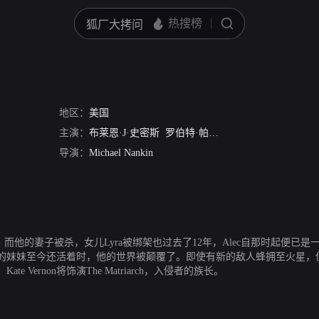
地区：
美国
主演：
布莱恩·J·史密斯
罗伯特·帕特里克
塔姆金·莫昌特
导演：
Michael Nankin
年，而他的妻子被杀，女儿Lyra被绑架也过去了12年，Alec自那时起便已是一
的妹妹至今还活着时，他的世界被颠覆了。即使有新的敌人蜂拥至火星，但Ja
ernon将饰演The Matriarch，入侵者的族长。