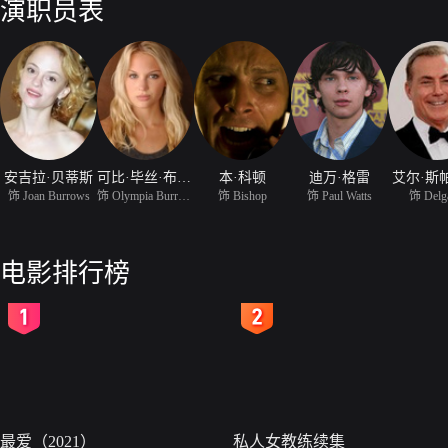
演职员表
安吉拉·贝蒂斯
可比·毕丝·布兰顿
本·科顿
迪万·格雷
艾尔·斯
饰 Joan Burrows
饰 Olympia Burrows
饰 Bishop
饰 Paul Watts
饰 Delg
电影排行榜
2
3
最爱（2021）
私人女教练续集