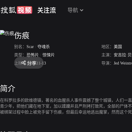
导航
伤痕
别名：
Scar
/
夺魂杀
地区：
美国
类型：
恐怖片
/
惊悚片
主演：
安吉拉·
分享
上映：
2008-11-13
导演：
Jed Weintr
简介
在科罗拉多的欧维德镇，著名的血腥杀人事件震撼了整个城镇，人们一直
青少年，把他们藏在地下室，加以蹂躪并且严刑拷打致死，全部的尸体不
被绑架过程中脸上被兇手留下伤痕，但最后幸运地逃出魔掌，然而这个死裡