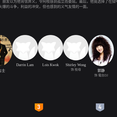
，朋友以为他背信弃义，令阿枝感到孤立而委屈。最后，他竟选择了在狱
火爆的斗争，利益的冲突，但也感到的义气友情的一面。
Darrin Lam
Lois Kwok
Shirley Wong
饰 枝母
占士
郭静
饰 電台DJ
4
5