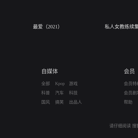
最爱（2021）
私人女教练续
自媒体
会员
全部
Kpop
游戏
会员特
科普
汽车
科技
会员剧
国风
搞笑
出品人
帮助
请仔细阅读
搜