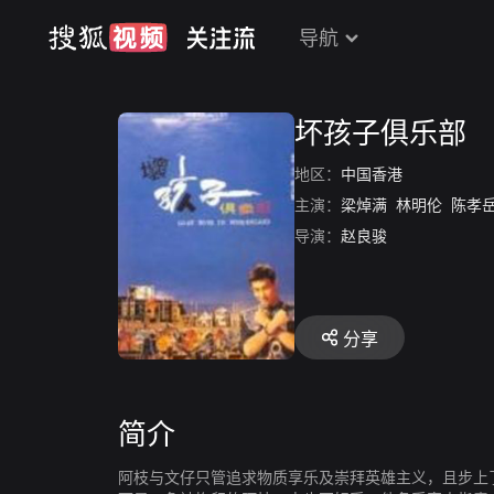
导航
坏孩子俱乐部
地区：
中国香港
主演：
梁焯满
林明伦
陈孝
导演：
赵良骏
分享
简介
阿枝与文仔只管追求物质享乐及崇拜英雄主义，且步上