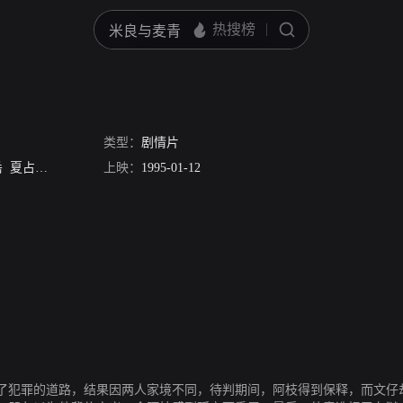
类型：
剧情片
岳
夏占士
Darrin Lam
上映：
Lois Kwok
1995-01-12
Shirley Wong
郭静
了犯罪的道路，结果因两人家境不同，待判期间，阿枝得到保释，而文仔