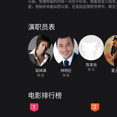
可是，免被拘留的阿枝一点也不好受，他备受家人指责
是，他始终未能如愿以偿，在监狱这微型世界中，眼见
演职员表
陈孝岳
饰 文
梁焯满
林明伦
夏
饰 冠
饰 枝
电影排行榜
2
3