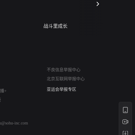
战斗里成长
蝎尾谋杀案（L
scorpione
网络暴力有害信息举报
不良信息举报中心
12318 文化市场举报
北京互联网举报中心
算法推荐专项举报
亚运会举报专区
播+
涉历史虚无举报
版
网络谣言信息专项
涉政举报入口
涉未成年人举报
hu@sohu-inc.com
清朗自媒体乱象举报