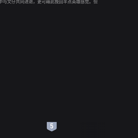
中与文仔共同进退，更可藉此挽回半点英雄感觉。但
6
7