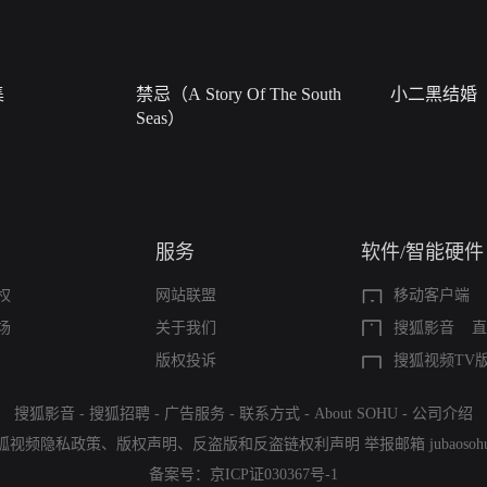
集
禁忌（A Story Of The South
小二黑结婚
Seas）
服务
软件/智能硬件
权
网站联盟
移动客户端
场
关于我们
搜狐影音
直
版权投诉
搜狐视频TV
搜狐影音
-
搜狐招聘
-
广告服务
-
联系方式
-
About SOHU
-
公司介绍
狐视频隐私政策
、
版权声明
、
反盗版和反盗链权利声明
举报邮箱
jubaoso
备案号：
京ICP证030367号-1