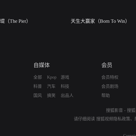
堤（The Pier）
天生大赢家（Born To Win）
自媒体
会员
全部
Kpop
游戏
会员特权
科普
汽车
科技
会员剧场
国风
搞笑
出品人
帮助
搜狐影音
-
搜狐
请仔细阅读
搜狐视频隐私政策
、
Copyri