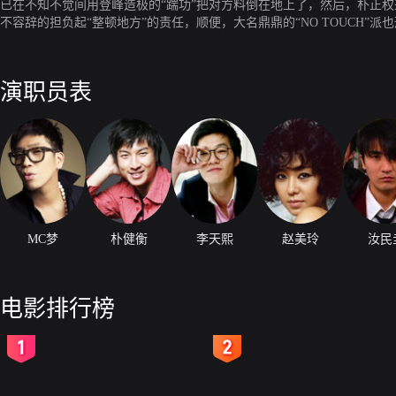
已在不知不觉间用登峰造极的“踹功”把对方料倒在地上了，然后，朴正
不容辞的担负起“整顿地方”的责任，顺便，大名鼎鼎的“NO TOUCH
的……不过，此后的六年里，他们究竟过着怎样的生活呢？ 一心想成为
批做“男公关”的京鲁忽然有一天见到了自己的老师，陪这些终生都为教
演职员表
MC梦
朴健衡
李天熙
赵美玲
汝民
电影排行榜
2
3