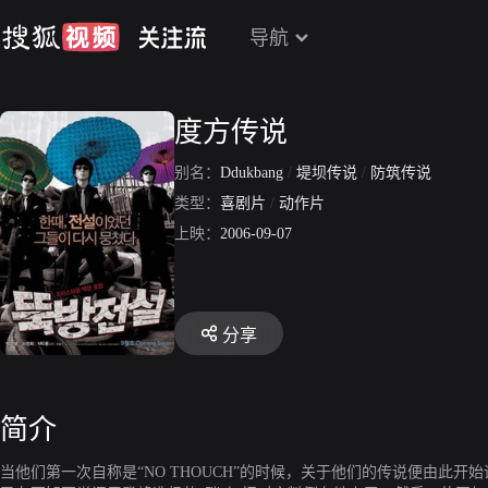
导航
度方传说
别名：
Ddukbang
/
堤坝传说
/
防筑传说
类型：
喜剧片
/
动作片
上映：
2006-09-07
分享
简介
当他们第一次自称是“NO THOUCH”的时候，关于他们的传说便由此