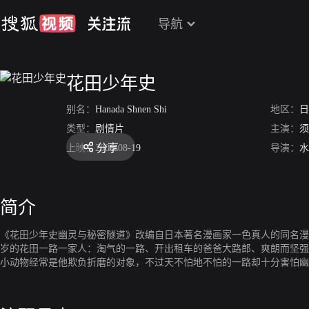
导航
花田少年史
别名：
Hanada Shnen Shi
地区：
日
类型：
剧情片
主演：
须
分享
上映：
2006-08-19
导演：
水
简介
《花田少年史幽灵与秘密隧道》改编自日本著名漫画家一色真人的同名漫
岁的花田一路一家人：淘气的一路、开出租车的爸爸大路郎、爽朗而坚强
小动物经常是他欺负折磨的对象，不过天不怕地不怕的一路却十分害怕幽
一辆自行车逃跑，妈妈在后面紧追不舍。然而，慌不择路的一路骑到了一
上。