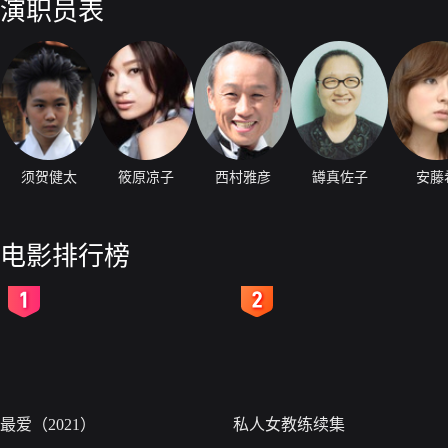
演职员表
须贺健太
筱原凉子
西村雅彦
罇真佐子
安藤
电影排行榜
2
3
最爱（2021）
私人女教练续集