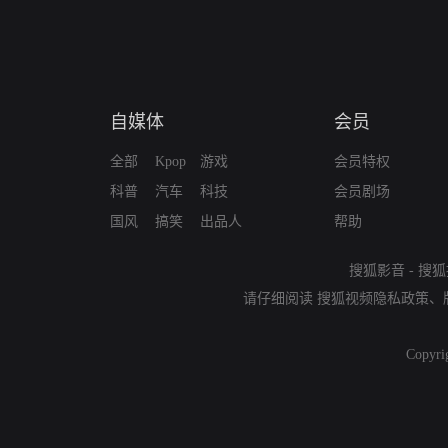
自媒体
会员
全部
Kpop
游戏
会员特权
科普
汽车
科技
会员剧场
国风
搞笑
出品人
帮助
搜狐影音
-
搜狐
请仔细阅读
搜狐视频隐私政策
、
Copyri