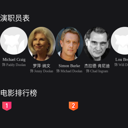
演职员表
Michael Craig
Lou Br
饰 Paddy Doolan
饰 Will D
罗萍·纳文
Simon Burke
杰拉德·肯尼迪
饰 Jenny Doolan
饰 Michael Doolan
饰 Chad Ingram
电影排行榜
2
3