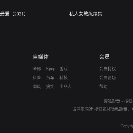
最爱（2021）
私人女教练续集
自媒体
会员
全部
Kpop
游戏
会员特权
科普
汽车
科技
会员剧场
国风
搞笑
出品人
帮助
搜狐影音
-
搜狐
请仔细阅读
搜狐视频隐私政策
、
Copyri